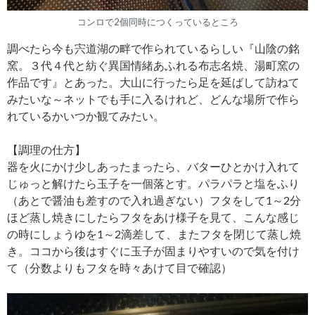
コンロで2個同時につくっているところ
調べたら今も宍道湖の畔で作られているらしい『山陰の銘
窯。３代４代と紡ぐ異国情緒あふれる布志名焼、湯町窯の
作品です』とあった。大山に行ったら足を延ばして訪ねて
みたいな～ネットでも手に入るけれど、どんな場所で作ら
れているかいつか観てみたい。
【調理の仕方】
器を火にかけ少しあったまったら、バターひとかけ入れて
じゅっと解けたら玉子を一個落とす。パラパラと塩をふり
（あとで醤油も差すので入れ過ぎない）フタをして1～2分
ほど蒸し焼きにしたらフタをあけ様子を見て、こんな感じ
の時にしょうゆを1～2滴差して、またフタを閉じて蒸し焼
き。ココから後はすぐに玉子が固まりやすいので気を付け
て（分数よりもフタを時々あけて目で確認）