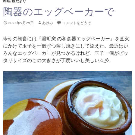
料理
,
森だより
陶器のエッグベーカーで
2021年9月25日
あけみ
コメントをどうぞ
今朝の朝食には『湯町窯 の和食器エッグベーカー』を直火
にかけて玉子を一個ずつ蒸し焼きにして添えた。最近はい
ろんなエッグベーカーが見つかるけれど、玉子一個がピッ
タリサイズのこの大きさが丁度いいし美しい☆彡