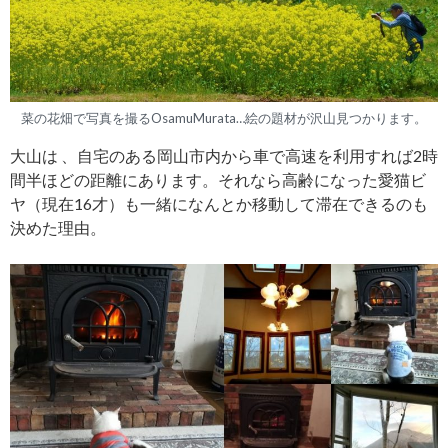
菜の花畑で写真を撮るOsamuMurata…絵の題材が沢山見つかります。
大山は 、自宅のある岡山市内から車で高速を利用すれば2時
間半ほどの距離にあります。それなら高齢になった愛猫ビ
ヤ（現在16才）も一緒になんとか移動して滞在できるのも
決めた理由。