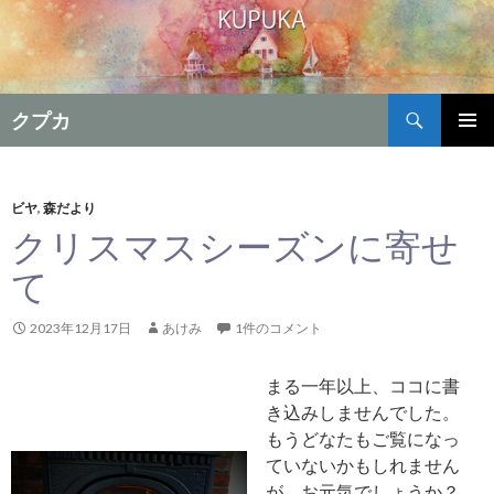
検
クプカ
索
コ
メインメ
ン
ニュー
テ
ン
ビヤ
,
森だより
ツ
クリスマスシーズンに寄せ
へ
て
移
動
2023年12月17日
あけみ
1件のコメント
まる一年以上、ココに書
き込みしませんでした。
もうどなたもご覧になっ
ていないかもしれません
が、お元気でしょうか？