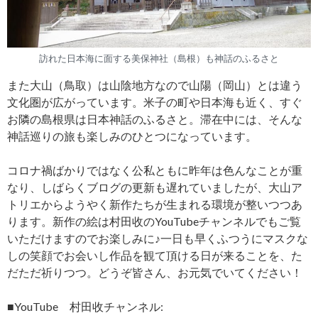
訪れた日本海に面する美保神社（島根）も神話のふるさと
また大山（鳥取）は山陰地方なので山陽（岡山）とは違う
文化圏が広がっています。米子の町や日本海も近く、すぐ
お隣の島根県は日本神話のふるさと。滞在中には、そんな
神話巡りの旅も楽しみのひとつになっています。
コロナ禍ばかりではなく公私ともに昨年は色んなことが重
なり、しばらくブログの更新も遅れていましたが、大山ア
トリエからようやく新作たちが生まれる環境が整いつつあ
ります。新作の絵は村田收のYouTubeチャンネルでもご覧
いただけますのでお楽しみに♪一日も早くふつうにマスクな
しの笑顔でお会いし作品を観て頂ける日が来ることを、た
だただ祈りつつ。どうぞ皆さん、お元気でいてください！
■YouTube 村田收チャンネル: