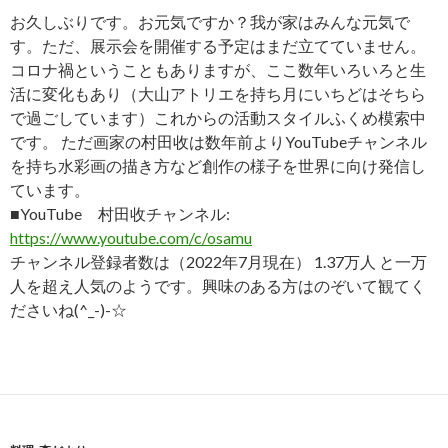
お久しぶりです。お元気ですか？我が家はみんな元気で
す。ただ、展示会を開催する予定はまだ立てていません。
コロナ禍ということもありますが、ここ数年いろいろと生
活に変化もあり（大山アトリエを持ち月にいちどはそちら
で過ごしています）これからの活動スタイルふくめ模索中
です。 ただ画家の村田收は数年前よりYouTubeチャンネル
を持ち水彩画の描き方など創作の様子を世界に向け発信し
ています。
■YouTube 村田收チャンネル:
https://www.youtube.com/c/osamu
チャンネル登録者数は（2022年7月現在） 1.37万人 と一万
人を超え人気のようです。興味のある方はのぞいて観てく
ださいね(^_-)-☆