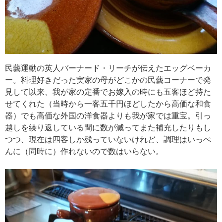
民藝運動の英人バーナード・リーチが伝えたエッグベーカ
ー。料理好きだった実家の母がどこかの民藝コーナーで発
見して以来、我が家の定番でお嫁入の時にも五客ほど持た
せてくれた（当時から一客五千円ほどしたから高価な和食
器）でも高価な外国の洋食器よりも我が家では重宝。引っ
越しを繰り返している間に数が減ってまた補充したりもし
つつ、現在は四客しか残っていないけれど、調理はいっぺ
んに（同時に）作れないので数はいらない。