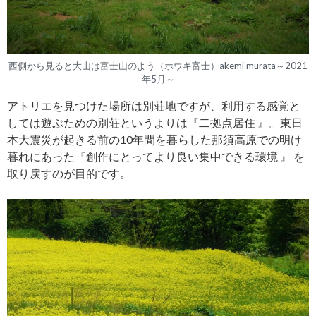
西側から見ると大山は富士山のよう（ホウキ富士）akemi murata～2021
年5月～
アトリエを見つけた場所は別荘地ですが、利用する感覚と
しては遊ぶための別荘というよりは『二拠点居住 』。東日
本大震災が起きる前の10年間を暮らした那須高原での明け
暮れにあった『創作にとってより良い集中できる環境 』 を
取り戻すのが目的です。