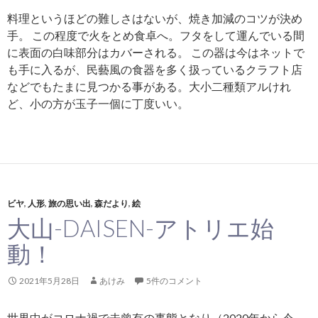
料理というほどの難しさはないが、焼き加減のコツが決め
手。 この程度で火をとめ食卓へ。フタをして運んでいる間
に表面の白味部分はカバーされる。 この器は今はネットで
も手に入るが、民藝風の食器を多く扱っているクラフト店
などでもたまに見つかる事がある。大小二種類アルけれ
ど、小の方が玉子一個に丁度いい。
ビヤ
,
人形
,
旅の思い出
,
森だより
,
絵
大山-DAISEN-アトリエ始
動！
2021年5月28日
あけみ
5件のコメント
世界中がコロナ禍で未曾有の事態となり（2020年から今