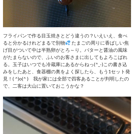
フライパンで作る目玉焼きとどう違うの？いえいえ、食べ
ると分かるけれどまるで別物
たまごの周りに香ばしい焦
げ目がついて中は半熟卵がとろ～り。バターと醤油の風味
がたまらないので、ふいのお客さまに出してもよろこばれ
る。玉子はいつでも冷蔵庫にあるからねっ(^_-)この書き込
みをしたあと、食器棚の奥をよく探したら、もう1セット発
見！( ^)o(^ ) 我が家には全部で四客あることが判明したの
で、二客は大山に置いておこうかな？