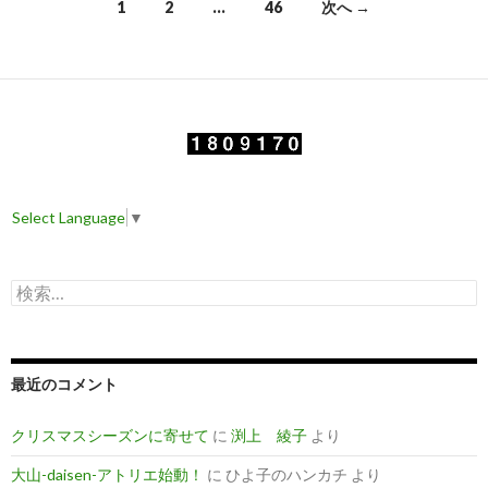
1
2
…
46
次へ →
投
稿
ナ
ビ
ゲ
Select Language
▼
ー
シ
検
ョ
索
:
ン
最近のコメント
クリスマスシーズンに寄せて
に
渕上 綾子
より
大山-daisen-アトリエ始動！
に
ひよ子のハンカチ
より