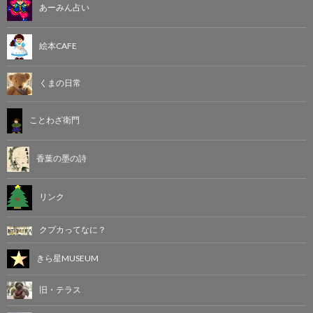
あーみん占い
絵本CAFE
くまの日常
ことわざ衛門
香葉の墨の詩
リンク
クプカってなに？
きら星MUSEUM
旧・テラス