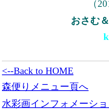
（20
おさむ
k
<--Back to HOME
森便りメニュー頁へ
水彩画インフォメーショ