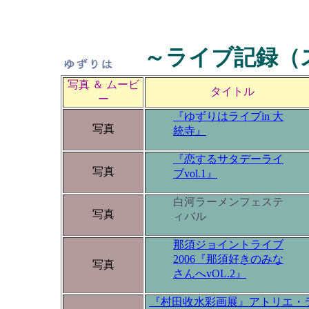
～ライブ記録（
写真 ＆ ムービ
タイトル
ー
『ゆずりはライブin 大
写真
統寺』
『恋するサタデーライ
写真
ブvol.1』
白河ラーメンフェステ
写真
ィバル
那須ジョイントライブ
2006『那須好きのみな
写真
さんへvOL.2』
『村田收水彩画展』アトリエ・