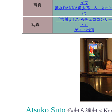
イブ
写真
紫水DANNA勇太郎 ＆ ゆず
は
『吉川よしひろチェロコンサ
写真
ト』
ゲスト出演
Atsuko Suto
作曲＆編曲＜Keyb