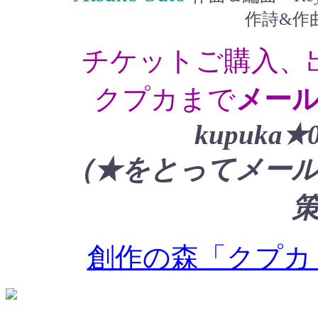
作詩&作曲
チケットご購入、
クプカまで
メー
kupuka★0
（★をとってメー
創作の森「クプカ」http