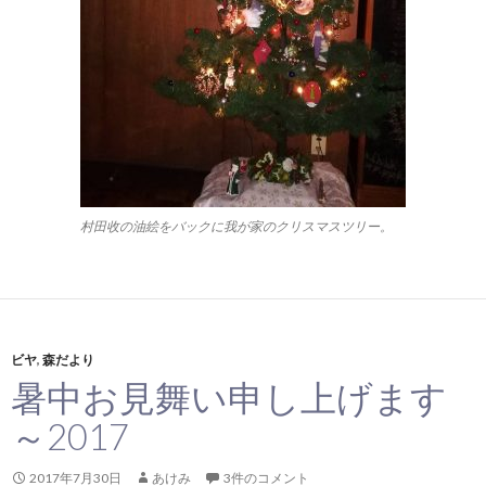
村田收の油絵をバックに我が家のクリスマスツリー。
ビヤ
,
森だより
暑中お見舞い申し上げます
～2017
2017年7月30日
あけみ
3件のコメント