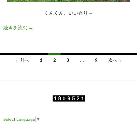
くんくん、いい香り～
続きを読む
香りたつクチナシの花
→
← 前へ
1
2
3
…
9
次へ →
投
稿
ナ
ビ
ゲ
Select Language
▼
ー
シ