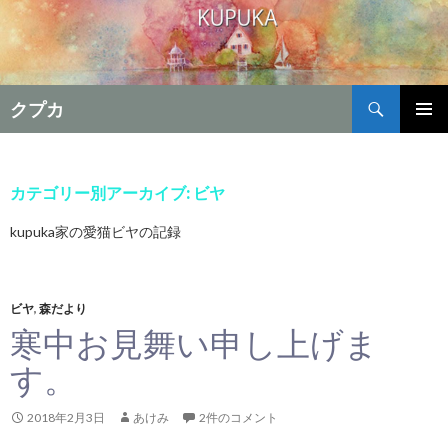
検
クプカ
索
コ
メインメ
ン
ニュー
テ
ン
カテゴリー別アーカイブ: ビヤ
ツ
へ
kupuka家の愛猫ビヤの記録
移
動
ビヤ
,
森だより
寒中お見舞い申し上げま
す。
2018年2月3日
あけみ
2件のコメント