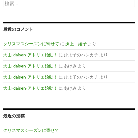
検
ョ
索
:
ン
最近のコメント
クリスマスシーズンに寄せて
に
渕上 綾子
より
大山-daisen-アトリエ始動！
に
ひよ子のハンカチ
より
大山-daisen-アトリエ始動！
に
あけみ
より
大山-daisen-アトリエ始動！
に
ひよ子のハンカチ
より
大山-daisen-アトリエ始動！
に
あけみ
より
最近の投稿
クリスマスシーズンに寄せて