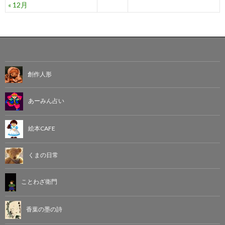
« 12月
創作人形
あーみん占い
絵本CAFE
くまの日常
ことわざ衛門
香葉の墨の詩