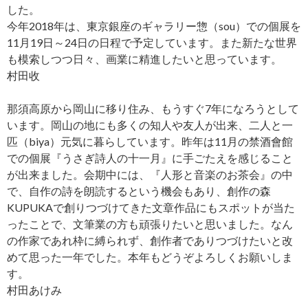
した。
今年2018年は、東京銀座のギャラリー惣（sou）での個展を
11月19日～24日の日程で予定しています。また新たな世界
も模索しつつ日々、画業に精進したいと思っています。
村田收
那須高原から岡山に移り住み、もうすぐ7年になろうとして
います。岡山の地にも多くの知人や友人が出来、二人と一
匹（biya）元気に暮らしています。昨年は11月の禁酒會館
での個展『うさぎ詩人の十一月』に手ごたえを感じること
が出来ました。会期中には、『人形と音楽のお茶会』の中
で、自作の詩を朗読するという機会もあり、創作の森
KUPUKAで創りつづけてきた文章作品にもスポットが当た
ったことで、文筆業の方も頑張りたいと思いました。なん
の作家であれ枠に縛られず、創作者でありつづけたいと改
めて思った一年でした。本年もどうぞよろしくお願いしま
す。
村田あけみ