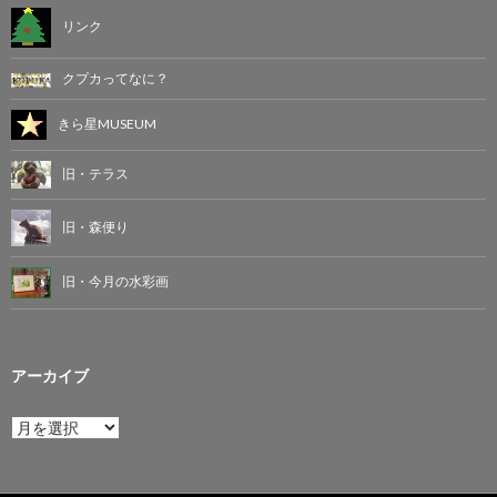
リンク
クプカってなに？
きら星MUSEUM
旧・テラス
旧・森便り
旧・今月の水彩画
アーカイブ
ア
ー
カ
イ