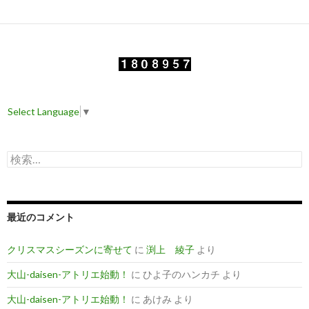
ナ
ビ
ゲ
ー
Select Language
▼
シ
ョ
検
ン
索
:
最近のコメント
クリスマスシーズンに寄せて
に
渕上 綾子
より
大山-daisen-アトリエ始動！
に
ひよ子のハンカチ
より
大山-daisen-アトリエ始動！
に
あけみ
より