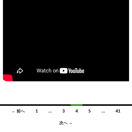
← 前へ
1
…
3
4
5
…
41
投
次へ →
稿