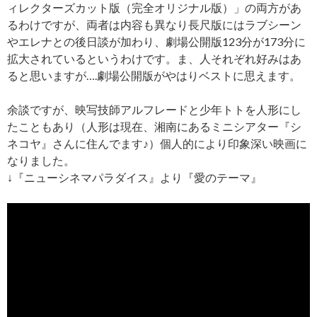
ィレクターズカット版（完全オリジナル版）」の両方があ
るわけですが、両者は内容も異なり長尺版にはラブシーン
やエレナとの後日談が加わり、劇場公開版123分が173分に
拡大されているというわけです。ま、人それぞれ好みはあ
ると思いますが….劇場公開版がやはりベストに思えます。
余談ですが、映写技師アルフレードと少年トトを人形にし
たこともあり（人形は現在、湘南にあるミニシアター『シ
ネコヤ』さんに住んでます♪）個人的により印象深い映画に
なりました。
↓『ニューシネマパラダイス』より『愛のテーマ』