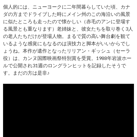
個人的には、ニューヨークに二年間暮らしていた頃、カナ
ダの方までドライブした時にメイン州のこの海沿いの風景
に似たところも走ったので懐かしい（赤毛のアンに登場す
る風景とも重なります）老姉妹と、彼女たちを取り巻く3人
の老人たちだけが登場人物。まるで質の高い舞台劇を観て
いるような感覚にもなるのは演技力と脚本がいいからでし
ょうね。本作が遺作となったリリアン・ギッシュ（セーラ
役）は、カンヌ国際映画祭特別賞を受賞。1988年岩波ホー
ルで公開され31週のロングランヒットを記録したそうで
す。まだの方は是非♪