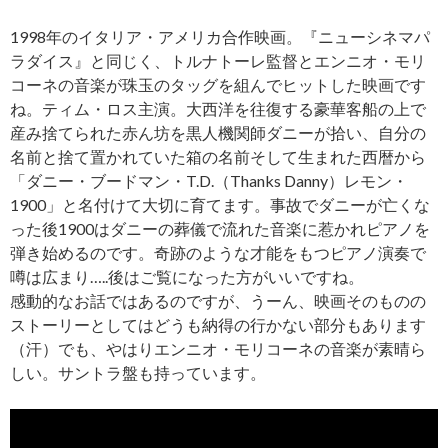
1998年のイタリア・アメリカ合作映画。『ニューシネマパ
ラダイス』と同じく、トルナトーレ監督とエンニオ・モリ
コーネの音楽が珠玉のタッグを組んでヒットした映画です
ね。ティム・ロス主演。大西洋を往復する豪華客船の上で
産み捨てられた赤ん坊を黒人機関師ダニーが拾い、自分の
名前と捨て置かれていた箱の名前そして生まれた西暦から
「ダニー・ブードマン・T.D.（Thanks Danny）レモン・
1900」と名付けて大切に育てます。事故でダニーが亡くな
った後1900はダニーの葬儀で流れた音楽に惹かれピアノを
弾き始めるのです。奇跡のような才能をもつピアノ演奏で
噂は広まり…..後はご覧になった方がいいですね。
感動的なお話ではあるのですが、うーん、映画そのものの
ストーリーとしてはどうも納得の行かない部分もあります
（汗）でも、やはりエンニオ・モリコーネの音楽が素晴ら
しい。サントラ盤も持っています。