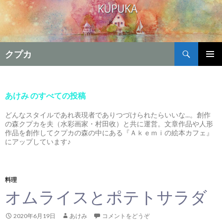
検
クプカ
索
コ
メインメ
ン
ニュー
テ
ン
あけみ のすべての投稿
ツ
へ
どんなスタイルであれ表現者でありつづけられたらいいな...。創作
の森クプカを夫（水彩画家・村田收）と共に運営。文章作品や人形
移
作品を創作してクプカの森の中にある『Ａｋｅｍｉの絵本カフェ』
動
にアップしています♪
料理
オムライスとポテトサラダ
2020年6月19日
あけみ
コメントをどうぞ