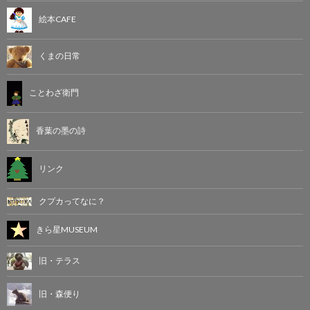
絵本CAFE
くまの日常
ことわざ衛門
香葉の墨の詩
リンク
クプカってなに？
きら星MUSEUM
旧・テラス
旧・森便り