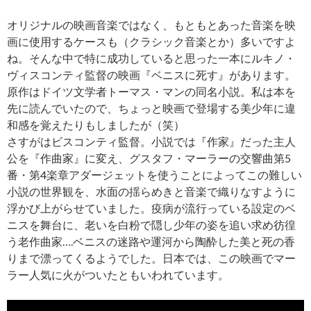
オリジナルの映画音楽ではなく、もともとあった音楽を映
画に使用するケースも（クラシック音楽とか）多いですよ
ね。そんな中で特に成功していると思った一本にルキノ・
ヴィスコンティ監督の映画『ベニスに死す』があります。
原作はドイツ文学者トーマス・マンの同名小説。私は本を
先に読んでいたので、ちょっと映画で登場する美少年に違
和感を覚えたりもしましたが（笑）
さすがはビスコンティ監督。小説では『作家』だった主人
公を『作曲家』に変え、グスタフ・マーラーの交響曲第5
番・第4楽章アダージェットを使うことによってこの難しい
小説の世界観を、水面の揺らめきと音楽で織りなすように
浮かび上がらせていました。疫病が流行っている設定のベ
ニスを舞台に、老いを白粉で隠し少年の姿を追い求め彷徨
う老作曲家….ベニスの迷路や運河から陶酔した美と死の香
りまで漂ってくるようでした。日本では、この映画でマー
ラー人気に火がついたともいわれています。