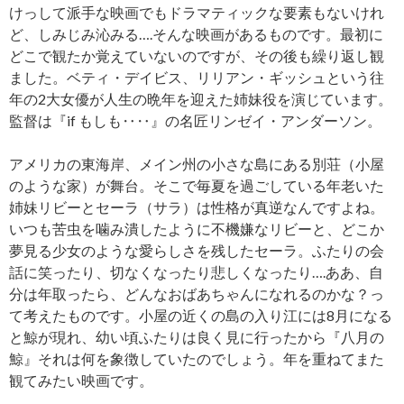
けっして派手な映画でもドラマティックな要素もないけれ
ど、しみじみ沁みる….そんな映画があるものです。最初に
どこで観たか覚えていないのですが、その後も繰り返し観
ました。ベティ・デイビス、リリアン・ギッシュという往
年の2大女優が人生の晩年を迎えた姉妹役を演じています。
監督は『if もしも‥‥』の名匠リンゼイ・アンダーソン。
アメリカの東海岸、メイン州の小さな島にある別荘（小屋
のような家）が舞台。そこで毎夏を過ごしている年老いた
姉妹リビーとセーラ（サラ）は性格が真逆なんですよね。
いつも苦虫を噛み潰したように不機嫌なリビーと、どこか
夢見る少女のような愛らしさを残したセーラ。ふたりの会
話に笑ったり、切なくなったり悲しくなったり….ああ、自
分は年取ったら、どんなおばあちゃんになれるのかな？っ
て考えたものです。小屋の近くの島の入り江には8月になる
と鯨が現れ、幼い頃ふたりは良く見に行ったから『八月の
鯨』それは何を象徴していたのでしょう。年を重ねてまた
観てみたい映画です。