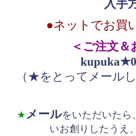
入手
●ネットでお買
＜ご注文＆
kupuka★0
（★をとってメール
メール
★
をいただいたら
いお創りしたうえ