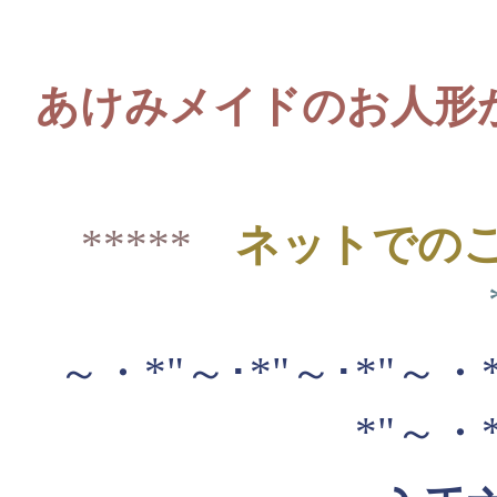
あけみメイドのお人形
ネットでの
*****
～・*"～･*"～･*"～・*
*"～・*