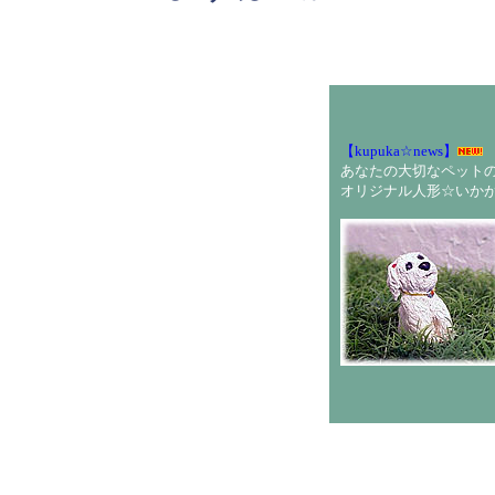
あなたの
【kupuka☆news】
あなたの大切なペット
オリジナル人形☆いか