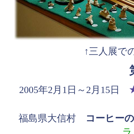
↑三人展で
2005年2月1日～2月15日
福島県大信村
コーヒー
ラ