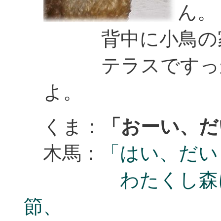
ん。
背中に小鳥の家
テラスですっか
よ。
くま：
「おーい、だ
木馬：
「はい、だい
わたくし森にエ
節、