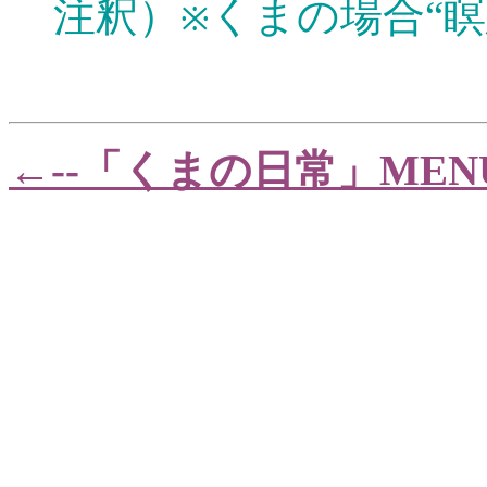
注釈）
くまの場合“
※
←--「くまの日常」ME