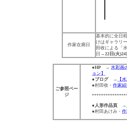
基本的に全日程
けはギャラリ
作家在廊日
田收による「
日→
22日(火)24
●
HP →
水彩画
ョン】
●
ブログ →
【水
●村田收・
作家紹
ご参照ペー
ジ
***************
●
人形作品頁 →
●村田あけみ・
作