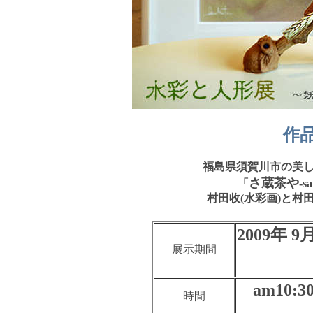
作
福島県須賀川市の美
さ蔵茶や
「
-s
村田收(水彩画)と村
2009年 
展示期間
am10:3
時間