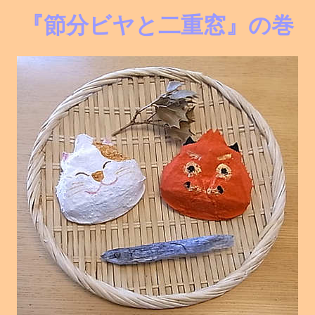
『節分ビヤと二重窓』の巻