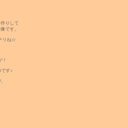
手作りして
画像です。
チリね☆
が！
です♪
が、