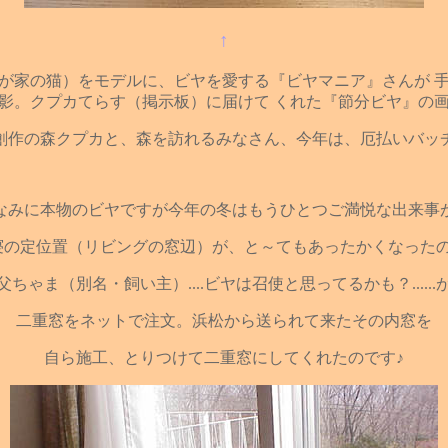
↑
が家の猫）をモデルに、ビヤを愛する『ビヤマニア』さんが 
影。クプカてらす（掲示板）に届けて くれた『節分ビヤ』の
創作の森クプカと、森を訪れるみなさん、今年は、厄払いバッ
なみに本物のビヤですが今年の冬はもうひとつご満悦な出来事
寝の定位置（リビングの窓辺）が、と～てもあったかくなったの
父ちゃま（別名・飼い主）....ビヤは召使と思ってるかも？......
二重窓をネットで注文。浜松から送られて来たその内窓を
自ら施工、とりつけて二重窓にしてくれたのです♪