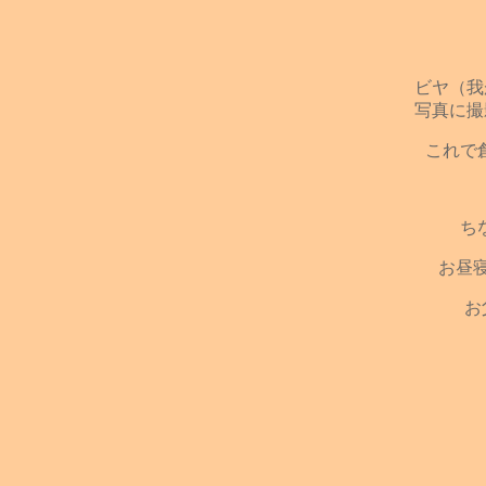
ビヤ（我
写真に撮
これで
ち
お昼
お