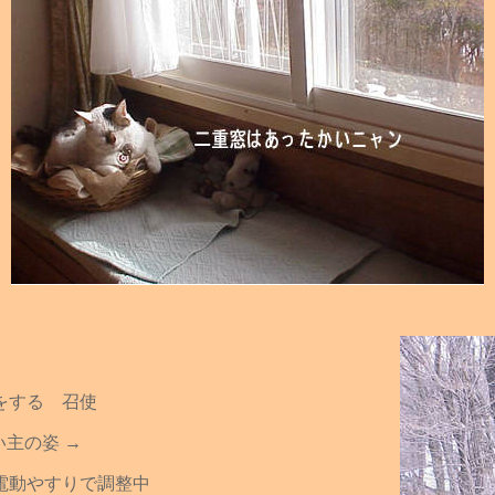
をする 召使
主の姿 →
電動やすりで調整中