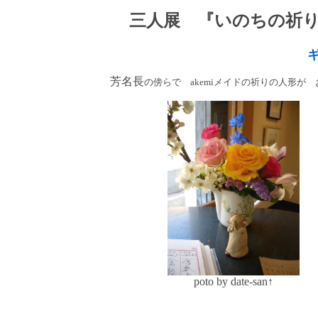
三人展 『いのちの祈
芳名長
の傍らで akemiメイドの祈りの人形が 
poto by date-san↑