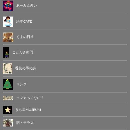
あーみん占い
絵本CAFE
くまの日常
ことわざ衛門
香葉の墨の詩
リンク
クプカってなに？
きら星MUSEUM
旧・テラス