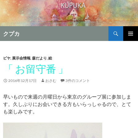
検
クプカ
索
コ
メインメ
ン
ニュー
テ
ン
ビヤ
,
展示会情報
,
森だより
,
絵
ツ
「 お留守番 」
へ
移
2016年12月17日
おさむ
3件のコメント
動
早いもので来週の月曜日から東京のグループ展に参加しま
す。久しぶりにお会いできる方もいらっしゃるので、とて
も楽しみです。