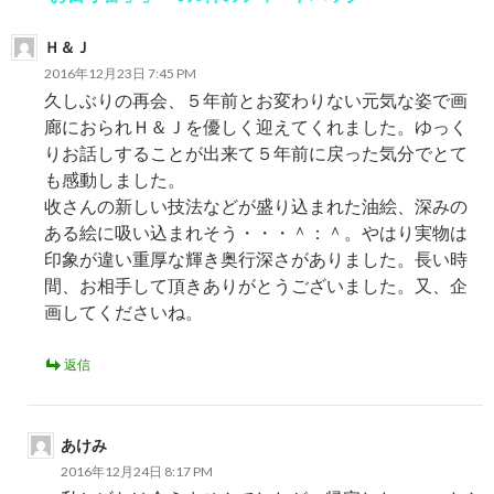
ー
Ｈ＆Ｊ
シ
2016年12月23日 7:45 PM
ョ
久しぶりの再会、５年前とお変わりない元気な姿で画
廊におられＨ＆Ｊを優しく迎えてくれました。ゆっく
ン
りお話しすることが出来て５年前に戻った気分でとて
も感動しました。
收さんの新しい技法などが盛り込まれた油絵、深みの
ある絵に吸い込まれそう・・・＾：＾。やはり実物は
印象が違い重厚な輝き奥行深さがありました。長い時
間、お相手して頂きありがとうございました。又、企
画してくださいね。
返信
あけみ
2016年12月24日 8:17 PM