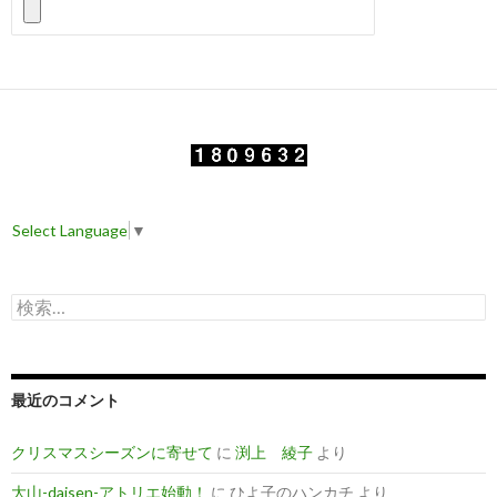
Select Language
▼
検
索
:
最近のコメント
クリスマスシーズンに寄せて
に
渕上 綾子
より
大山-daisen-アトリエ始動！
に
ひよ子のハンカチ
より