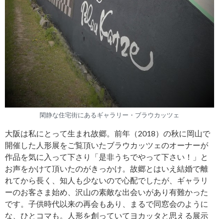
閑静な住宅街にあるギャラリー・ブラウカッツェ
大阪は私にとって生まれ故郷。前年（2018）の秋に岡山で
開催した人形展をご覧頂いたブラウカッツェのオーナーが
作品を気に入って下さり「是非うちでやって下さい！」と
お声をかけて頂いたのがきっかけ。故郷とはいえ結婚で離
れてから長く、知人も少ないので心配でしたが、ギャラリ
ーのお客さま始め、沢山の素敵な出会いがあり有難かった
です。子供時代以来の再会もあり、まるで同窓会のように
な、ひとコマも。人形を創っていてヨカッタと思える展示