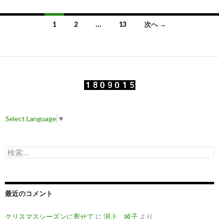
1
2
…
13
次へ →
投
稿
ナ
ビ
ゲ
Select Language
▼
ー
シ
検
ョ
索
:
ン
最近のコメント
クリスマスシーズンに寄せて
に
渕上 綾子
より