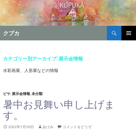
検
クプカ
索
コ
メインメ
ン
ニュー
テ
ン
カテゴリー別アーカイブ: 展示会情報
ツ
へ
水彩画展、人形展などの情報
移
動
ビヤ
,
展示会情報
,
未分類
暑中お見舞い申し上げま
す。
2022年7月30日
あけみ
コメントをどうぞ