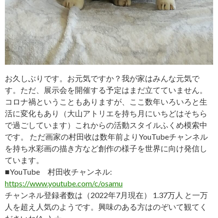
お久しぶりです。お元気ですか？我が家はみんな元気で
す。ただ、展示会を開催する予定はまだ立てていません。
コロナ禍ということもありますが、ここ数年いろいろと生
活に変化もあり（大山アトリエを持ち月にいちどはそちら
で過ごしています）これからの活動スタイルふくめ模索中
です。 ただ画家の村田收は数年前よりYouTubeチャンネル
を持ち水彩画の描き方など創作の様子を世界に向け発信し
ています。
■YouTube 村田收チャンネル:
https://www.youtube.com/c/osamu
チャンネル登録者数は（2022年7月現在） 1.37万人 と一万
人を超え人気のようです。興味のある方はのぞいて観てく