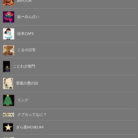
あーみん占い
絵本CAFE
くまの日常
ことわざ衛門
香葉の墨の詩
リンク
クプカってなに？
きら星MUSEUM