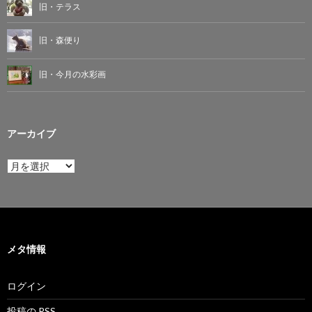
旧・テラス
旧・森便り
旧・今月の水彩画
アーカイブ
ア
ー
カ
イ
ブ
メタ情報
ログイン
投稿の
RSS