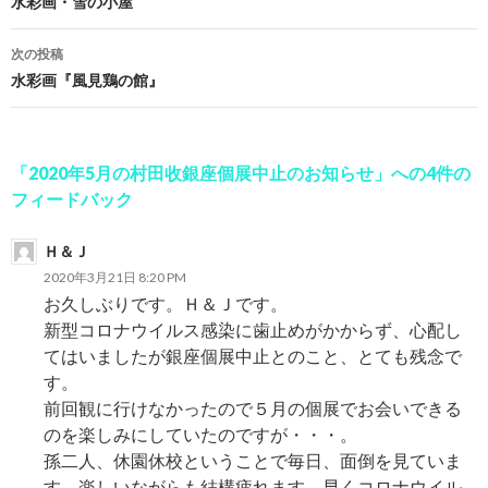
投
水彩画・雪の小屋
稿
次の投稿
ナ
水彩画『風見鶏の館』
ビ
ゲ
「2020年5月の村田收銀座個展中止のお知らせ」への4件の
ー
フィードバック
シ
Ｈ＆Ｊ
ョ
2020年3月21日 8:20 PM
お久しぶりです。Ｈ＆Ｊです。
ン
新型コロナウイルス感染に歯止めがかからず、心配し
てはいましたが銀座個展中止とのこと、とても残念で
す。
前回観に行けなかったので５月の個展でお会いできる
のを楽しみにしていたのですが・・・。
孫二人、休園休校ということで毎日、面倒を見ていま
す、楽しいながらも結構疲れます。早くコロナウイル