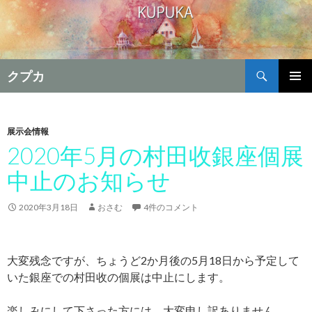
検
クプカ
索
コ
メインメ
ン
ニュー
テ
ン
展示会情報
ツ
2020年5月の村田收銀座個展
へ
中止のお知らせ
移
動
2020年3月18日
おさむ
4件のコメント
大変残念ですが、ちょうど2か月後の5月18日から予定して
いた銀座での村田收の個展は中止にします。
楽しみにして下さった方には、大変申し訳ありません。