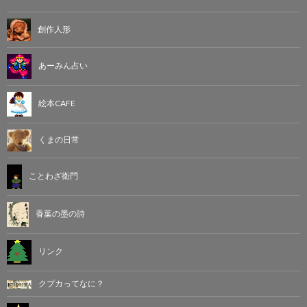
創作人形
あーみん占い
絵本CAFE
くまの日常
ことわざ衛門
香葉の墨の詩
リンク
クプカってなに？