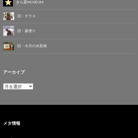
きら星MUSEUM
旧・テラス
旧・森便り
旧・今月の水彩画
アーカイブ
ア
ー
カ
イ
ブ
メタ情報