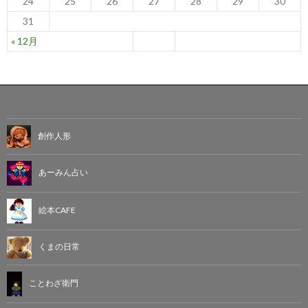
24
25
26
27
28
29
30
31
« 12月
創作人形
あーみん占い
絵本CAFE
くまの日常
ことわざ衛門