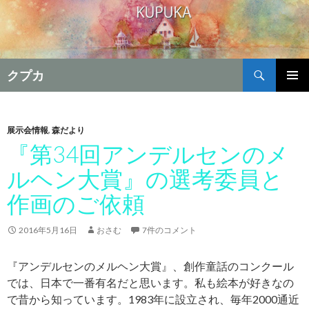
検
クプカ
索
コ
メインメ
ン
ニュー
テ
ン
展示会情報
,
森だより
ツ
『第34回アンデルセンのメ
へ
ルヘン大賞』の選考委員と
移
動
作画のご依頼
2016年5月16日
おさむ
7件のコメント
『アンデルセンのメルヘン大賞』、創作童話のコンクール
では、日本で一番有名だと思います。私も絵本が好きなの
で昔から知っています。1983年に設立され、毎年2000通近