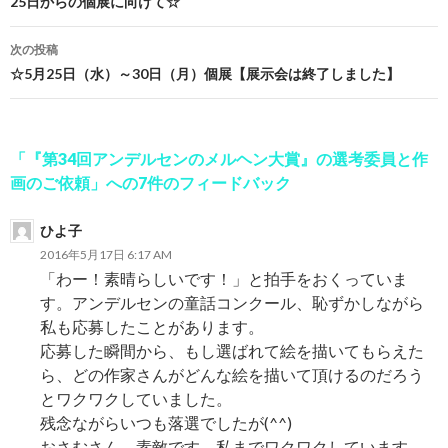
投
25日からの個展に向けて☆
稿
次の投稿
ナ
☆5月25日（水）～30日（月）個展【展示会は終了しました】
ビ
ゲ
「『第34回アンデルセンのメルヘン大賞』の選考委員と作
ー
画のご依頼」への7件のフィードバック
シ
ひよ子
ョ
2016年5月17日 6:17 AM
「わー！素晴らしいです！」と拍手をおくっていま
ン
す。アンデルセンの童話コンクール、恥ずかしながら
私も応募したことがあります。
応募した瞬間から、もし選ばれて絵を描いてもらえた
ら、どの作家さんがどんな絵を描いて頂けるのだろう
とワクワクしていました。
残念ながらいつも落選でしたが(^^)
おさむさん、素敵です。私までワクワクしています。