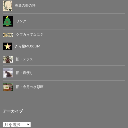
香葉の墨の詩
リンク
クプカってなに？
きら星MUSEUM
旧・テラス
旧・森便り
旧・今月の水彩画
アーカイブ
ア