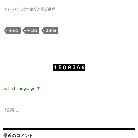
ギャラリー惣の住所と電話番号
展示会
村田收
水彩画
Select Language
▼
検
索
:
最近のコメント