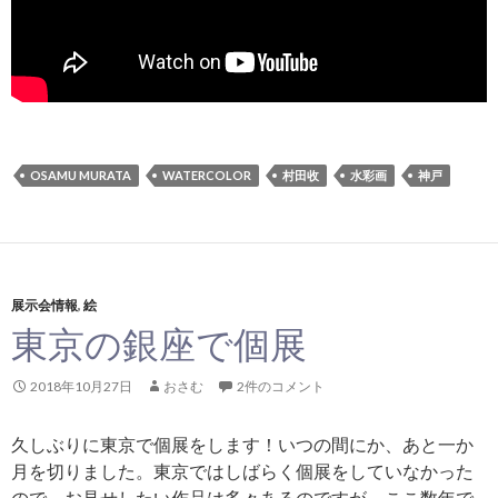
OSAMU MURATA
WATERCOLOR
村田收
水彩画
神戸
展示会情報
,
絵
東京の銀座で個展
2018年10月27日
おさむ
2件のコメント
久しぶりに東京で個展をします！いつの間にか、あと一か
月を切りました。東京ではしばらく個展をしていなかった
ので、お見せしたい作品は多々あるのですが、ここ数年で