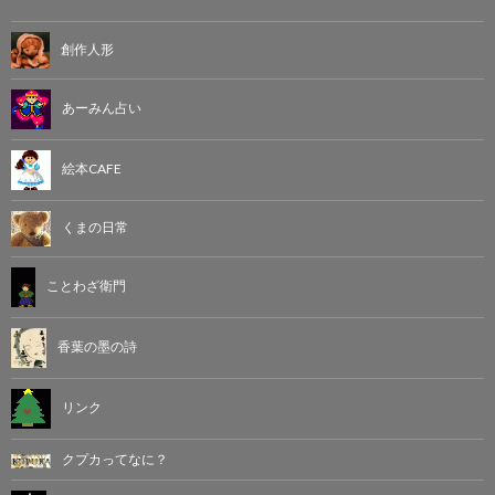
創作人形
あーみん占い
絵本CAFE
くまの日常
ことわざ衛門
香葉の墨の詩
リンク
クプカってなに？