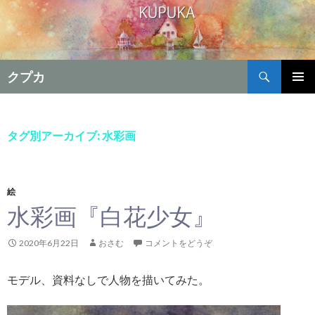
検
クプカ
索
コ
メインメ
ン
ニュー
テ
ン
タグ別アーカイブ: 水彩画
ツ
へ
移
動
絵
水彩画『白花少女』
2020年6月22日
おさむ
コメントをどうぞ
モデル、資料なしで人物を描いてみた。