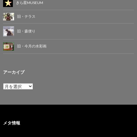
きら星MUSEUM
旧・テラス
旧・森便り
旧・今月の水彩画
アーカイブ
ア
ー
カ
イ
ブ
メタ情報