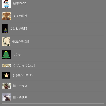
絵本CAFE
くまの日常
ことわざ衛門
香葉の墨の詩
リンク
クプカってなに？
きら星MUSEUM
旧・テラス
旧・森便り