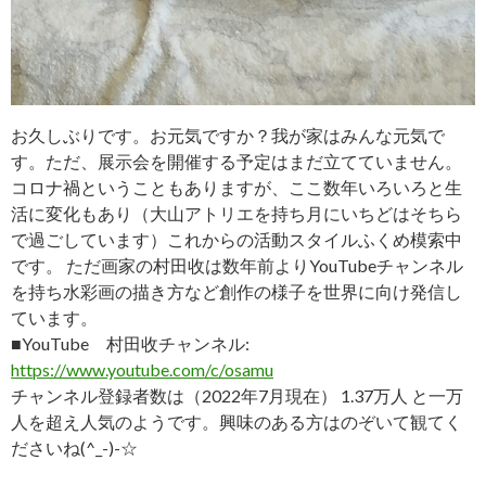
お久しぶりです。お元気ですか？我が家はみんな元気で
す。ただ、展示会を開催する予定はまだ立てていません。
コロナ禍ということもありますが、ここ数年いろいろと生
活に変化もあり（大山アトリエを持ち月にいちどはそちら
で過ごしています）これからの活動スタイルふくめ模索中
です。 ただ画家の村田收は数年前よりYouTubeチャンネル
を持ち水彩画の描き方など創作の様子を世界に向け発信し
ています。
■YouTube 村田收チャンネル:
https://www.youtube.com/c/osamu
チャンネル登録者数は（2022年7月現在） 1.37万人 と一万
人を超え人気のようです。興味のある方はのぞいて観てく
ださいね(^_-)-☆