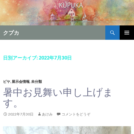
検
クプカ
索
コ
メインメ
ン
ニュー
テ
ン
日別アーカイブ: 2022年7月30日
ツ
へ
移
動
ビヤ
,
展示会情報
,
未分類
暑中お見舞い申し上げま
す。
2022年7月30日
あけみ
コメントをどうぞ