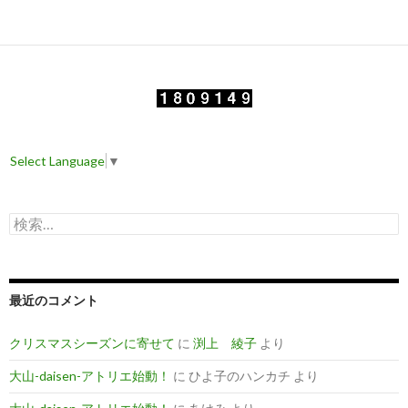
Select Language
▼
検
索
:
最近のコメント
クリスマスシーズンに寄せて
に
渕上 綾子
より
大山-daisen-アトリエ始動！
に
ひよ子のハンカチ
より