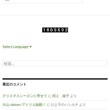
Select Language
▼
検
索
:
最近のコメント
クリスマスシーズンに寄せて
に
渕上 綾子
より
大山-daisen-アトリエ始動！
に
ひよ子のハンカチ
より