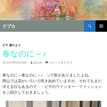
検
クプカ
索
コ
メインメ
ン
ニュー
テ
ン
ビヤ
,
森だより
ツ
春なのに～♪
へ
移
2017年2月19日
あけみ
コメントをどうぞ
動
春なのに～春なのに～♪ って歌がありましたよね。
岡山では花がいろいろ咲き始めていますが、それでもまだ
冷える日もあるので・・ビヤのウインター・ファッション
をご紹介しておきましょう。