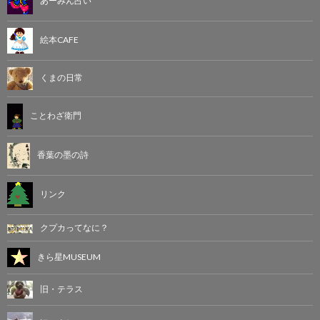
あーみん占い
絵本CAFE
くまの日常
ことわざ衛門
香葉の墨の詩
リンク
クプカってなに？
きら星MUSEUM
旧・テラス