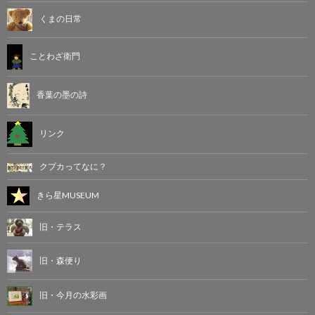
くまの日常
ことわざ衛門
香葉の墨の詩
リンク
クプカってなに？
きら星MUSEUM
旧・テラス
旧・森便り
旧・今月の水彩画