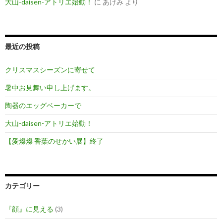
大山-daisen-アトリエ始動！
に
あけみ
より
最近の投稿
クリスマスシーズンに寄せて
暑中お見舞い申し上げます。
陶器のエッグベーカーで
大山-daisen-アトリエ始動！
【愛燦燦 香葉のせかい展】終了
カテゴリー
『顔』に見える
(3)