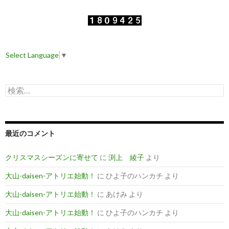
Select Language
▼
検
索
:
最近のコメント
クリスマスシーズンに寄せて
に
渕上 綾子
より
大山-daisen-アトリエ始動！
に
ひよ子のハンカチ
より
大山-daisen-アトリエ始動！
に
あけみ
より
大山-daisen-アトリエ始動！
に
ひよ子のハンカチ
より