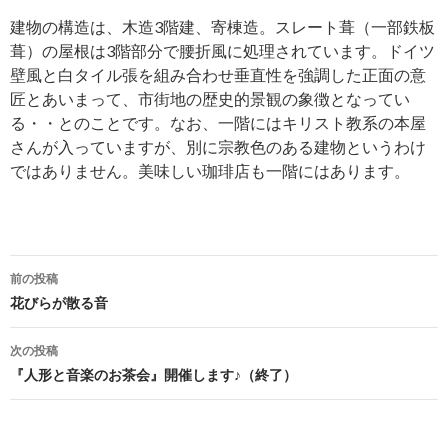
建物の構造は、木造3階建、寄棟造。スレート葺（一部鉄板
葺）の屋根は3階部分で腰折風に処理されています。ドイツ
壁風と白タイル張を組み合わせ垂直性を強調した正面の意
匠とあいまって、市街地の歴史的景観の象徴となってい
る・・とのことです。なお、一階にはキリスト教系の本屋
さんが入っていますが、別に宗教色のある建物というわけ
ではありません。美味しい珈琲店も一階にはあります。
前の投稿
投
花びらが散る音
稿
次の投稿
ナ
『人形と音楽のお茶会』開催します♪（終了）
ビ