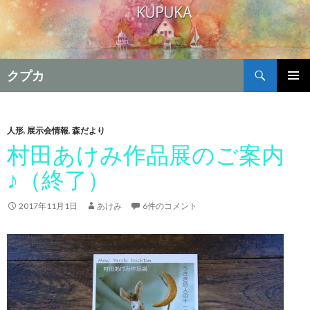
検
クプカ
索
コ
メインメ
ン
ニュー
テ
ン
人形
,
展示会情報
,
森だより
ツ
村田あけみ作品展のご案内
へ
♪（終了）
移
動
2017年11月1日
あけみ
6件のコメント