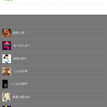
創作人形
あーみん占い
絵本CAFE
くまの日常
ことわざ衛門
香葉の墨の詩