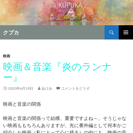
検
クプカ
索
コ
メインメ
ン
ニュー
テ
ン
映画
ツ
映画＆音楽『炎のランナ
へ
ー』
移
動
2020年6月19日
あけみ
コメントをどうぞ
映画と音楽の関係
映画と音楽の関係って結構、重要ですよね～。そうじゃな
い映画ももちろんありますが、先に番外編として何本かご
紹介した映画（私にとって心に残る）の中にも、映画の音