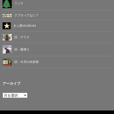
リンク
クプカってなに？
きら星MUSEUM
旧・テラス
旧・森便り
旧・今月の水彩画
アーカイブ
ア
ー
カ
イ
ブ