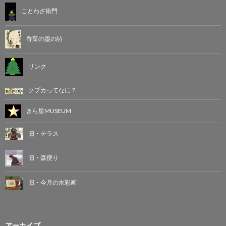
ことわざ衛門
香葉の墨の詩
リンク
クプカってなに？
きら星MUSEUM
旧・テラス
旧・森便り
旧・今月の水彩画
アーカイブ