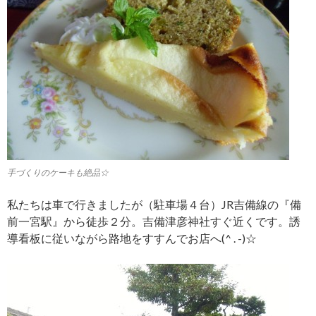
手づくりのケーキも絶品☆
私たちは車で行きましたが（駐車場４台）JR吉備線の『備
前一宮駅』から徒歩２分。吉備津彦神社すぐ近くです。誘
導看板に従いながら路地をすすんでお店へ(^ . -)☆