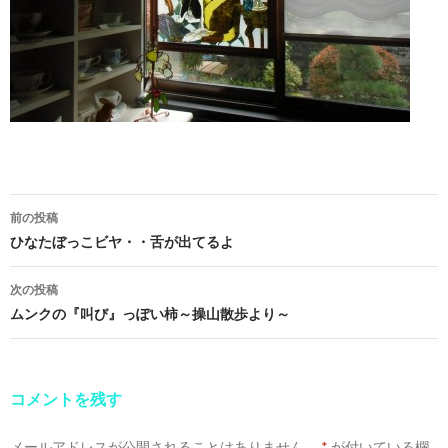
前の投稿
投
ひなたぼっこビヤ・・舌が出てるよ
稿
次の投稿
ナ
ムンクの『叫び』っぽい柿～操山散歩より～
ビ
ゲ
コメントを残す
ー
メールアドレスが公開されることはありません。
*
が付いている欄