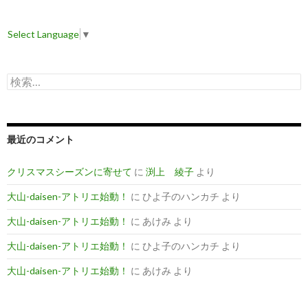
Select Language
▼
検
索
:
最近のコメント
クリスマスシーズンに寄せて
に
渕上 綾子
より
大山-daisen-アトリエ始動！
に
ひよ子のハンカチ
より
大山-daisen-アトリエ始動！
に
あけみ
より
大山-daisen-アトリエ始動！
に
ひよ子のハンカチ
より
大山-daisen-アトリエ始動！
に
あけみ
より