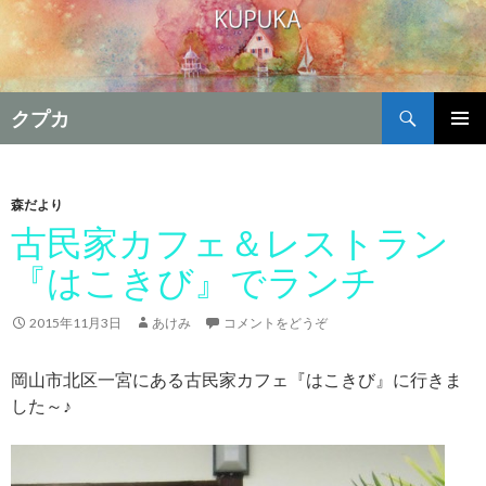
検
クプカ
索
コ
メインメ
ン
ニュー
テ
ン
森だより
ツ
古民家カフェ＆レストラン
へ
『はこきび』でランチ
移
動
2015年11月3日
あけみ
コメントをどうぞ
岡山市北区一宮にある古民家カフェ『はこきび』に行きま
した～♪