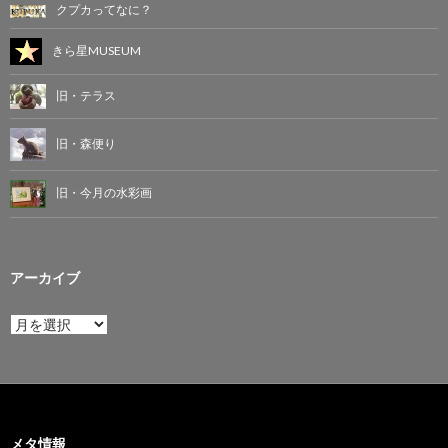
クプカってなに？
きら星MUSEUM
旧・テラス
旧・森便り
旧・今月の水彩画
アーカイブ
ア
ー
カ
イ
ブ
メタ情報