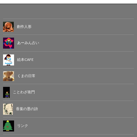
創作人形
あーみん占い
絵本CAFE
くまの日常
ことわざ衛門
香葉の墨の詩
リンク