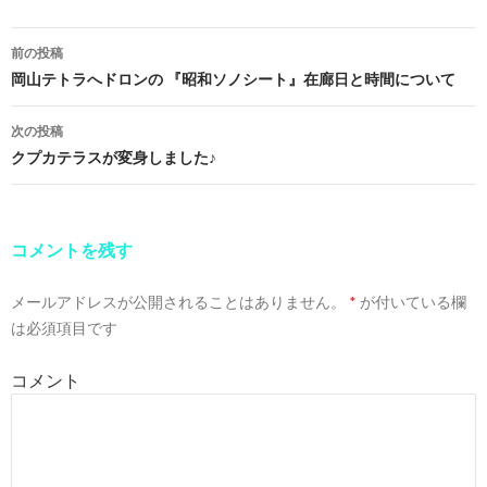
前の投稿
投
岡山テトラへドロンの 『昭和ソノシート』在廊日と時間について
稿
次の投稿
ナ
クプカテラスが変身しました♪
ビ
ゲ
コメントを残す
ー
メールアドレスが公開されることはありません。
*
が付いている欄
シ
は必須項目です
ョ
コメント
ン