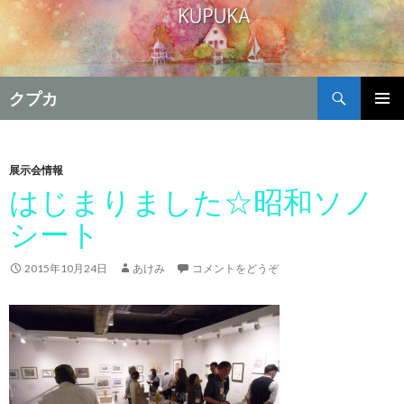
検
クプカ
索
コ
メインメ
ン
ニュー
テ
ン
展示会情報
ツ
はじまりました☆昭和ソノ
へ
シート
移
動
2015年10月24日
あけみ
コメントをどうぞ