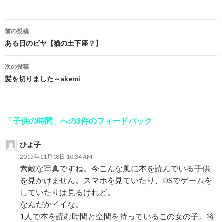
前の投稿
投
ある日のビヤ【猫の土下座？】
稿
次の投稿
ナ
髪を切りました～akemi
ビ
ゲ
「子供の時間」への3件のフィードバック
ー
ひよ子
シ
2015年11月18日 10:34 AM
ョ
素敵な写真ですね。今こんな風に本を読んでいる子供
を見かけません。スマホを見ていたり、DSでゲームを
ン
していたりは見るけれど。
なんだかイイな。
1人で本を読む時間と空間を持っているこの女の子。将