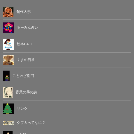
創作人形
あーみん占い
絵本CAFE
くまの日常
ことわざ衛門
香葉の墨の詩
リンク
クプカってなに？