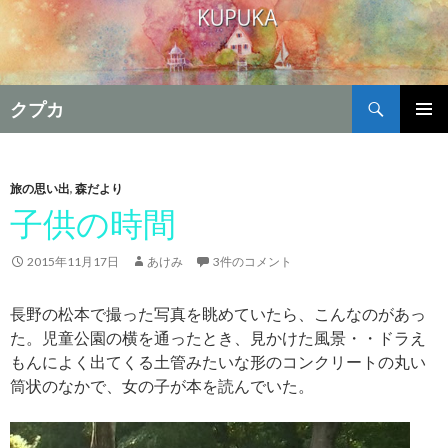
検
クプカ
索
コ
メインメ
ン
ニュー
テ
ン
旅の思い出
,
森だより
ツ
子供の時間
へ
移
2015年11月17日
あけみ
3件のコメント
動
長野の松本で撮った写真を眺めていたら、こんなのがあっ
た。児童公園の横を通ったとき、見かけた風景・・ドラえ
もんによく出てくる土管みたいな形のコンクリートの丸い
筒状のなかで、女の子が本を読んでいた。