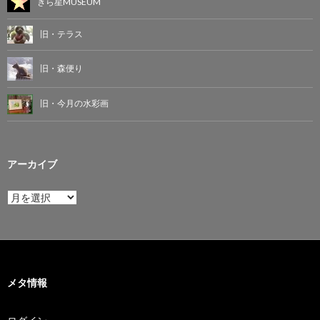
きら星MUSEUM
旧・テラス
旧・森便り
旧・今月の水彩画
アーカイブ
ア
ー
カ
イ
ブ
メタ情報