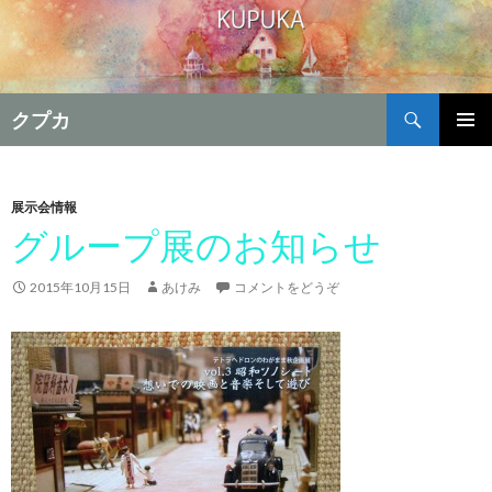
検
クプカ
索
コ
メインメ
ン
ニュー
テ
ン
展示会情報
ツ
グループ展のお知らせ
へ
移
2015年10月15日
あけみ
コメントをどうぞ
動