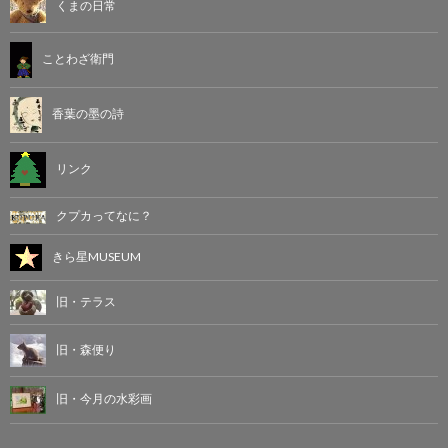
くまの日常
ことわざ衛門
香葉の墨の詩
リンク
クプカってなに？
きら星MUSEUM
旧・テラス
旧・森便り
旧・今月の水彩画