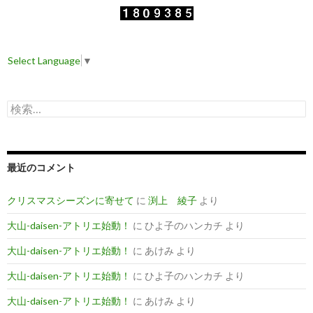
Select Language
▼
検
索
:
最近のコメント
クリスマスシーズンに寄せて
に
渕上 綾子
より
大山-daisen-アトリエ始動！
に
ひよ子のハンカチ
より
大山-daisen-アトリエ始動！
に
あけみ
より
大山-daisen-アトリエ始動！
に
ひよ子のハンカチ
より
大山-daisen-アトリエ始動！
に
あけみ
より