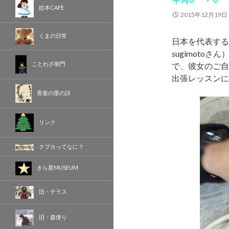
絵本CAFE
2015年12月19日
くまの日常
日本を代表するフ
sugimot
ことわざ衛門
で、彼女のご自
出張レッスンに
香葉の墨の詩
リンク
クプカってなに？
きら星MUSEUM
旧・テラス
旧・森便り