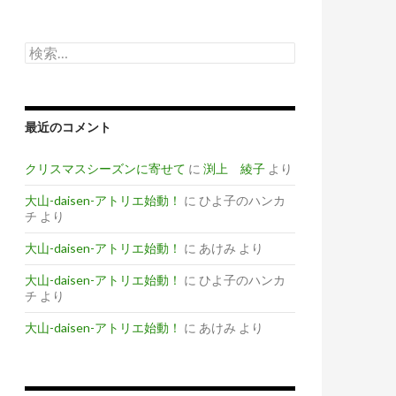
検
索
:
最近のコメント
クリスマスシーズンに寄せて
に
渕上 綾子
より
大山-daisen-アトリエ始動！
に
ひよ子のハンカ
チ
より
大山-daisen-アトリエ始動！
に
あけみ
より
大山-daisen-アトリエ始動！
に
ひよ子のハンカ
チ
より
大山-daisen-アトリエ始動！
に
あけみ
より