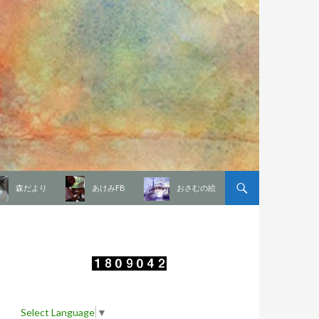
森だより
あけみFB
おさむの絵
Select Language
▼