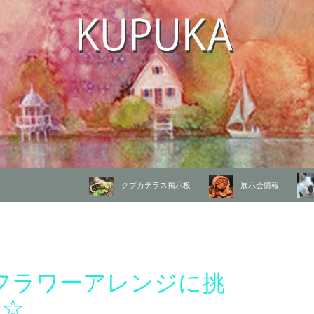
コンテンツへ移動
クプカテラス掲示板
展示会情報
ASフラワーアレンジに挑
･☆