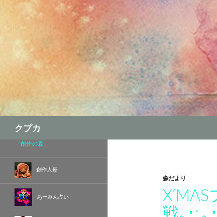
検
クプカ
索
「創作の森」
創作人形
森だより
X‘M
あーみん占い
戦｡･: ｡