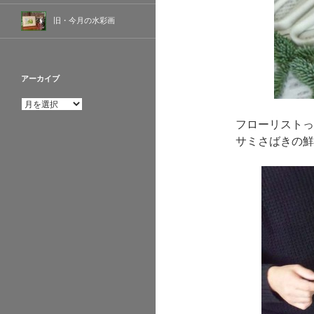
旧・今月の水彩画
アーカイブ
ア
ー
フローリストっ
カ
サミさばきの鮮
イ
ブ