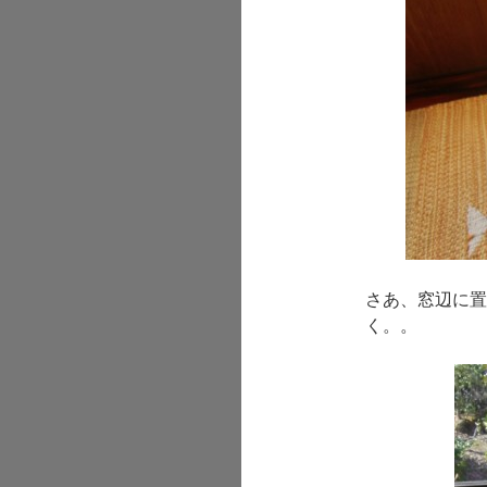
さあ、窓辺に置
く。。