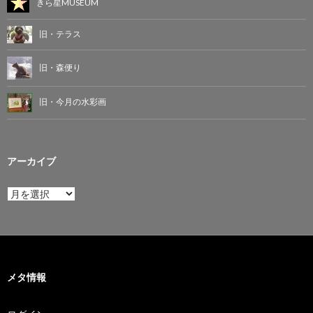
きら星MUSEUM
旧・テラス
旧・森便り
旧・今月の水彩画
アーカイブ
ア
ー
カ
イ
ブ
メタ情報