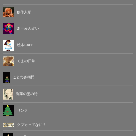
創作人形
あーみん占い
絵本CAFE
くまの日常
ことわざ衛門
香葉の墨の詩
リンク
クプカってなに？