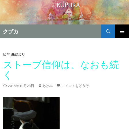
検
クプカ
索
コ
メインメ
ン
ニュー
テ
ン
ビヤ
,
森だより
ツ
ストーブ信仰は、なおも続
へ
く
移
動
2015年10月23日
あけみ
コメントをどうぞ