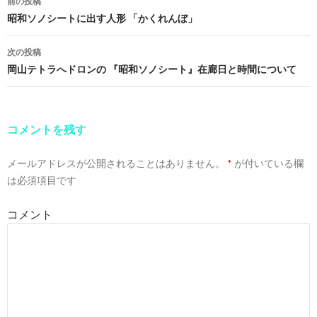
前の投稿
投
昭和ソノシートに出す人形 「かくれんぼ」
稿
次の投稿
ナ
岡山テトラへドロンの 『昭和ソノシート』在廊日と時間について
ビ
ゲ
コメントを残す
ー
メールアドレスが公開されることはありません。
*
が付いている欄
シ
は必須項目です
ョ
コメント
ン