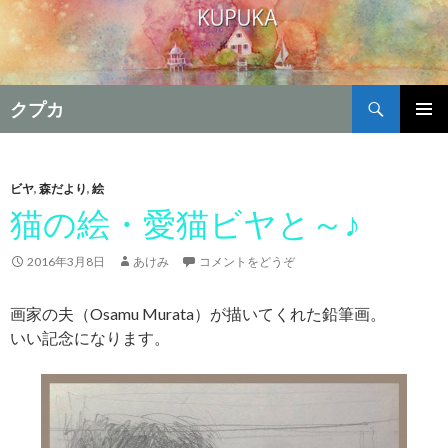
検
クプカ
索
コ
メインメ
ン
ニュー
テ
ン
ビヤ
,
森だより
,
絵
ツ
猫の絵・愛猫ビヤと～♪
へ
移
2016年3月8日
あけみ
コメントをどうぞ
動
画家の夫（Osamu Murata）が描いてくれた鉛筆画。
いい記念になります。