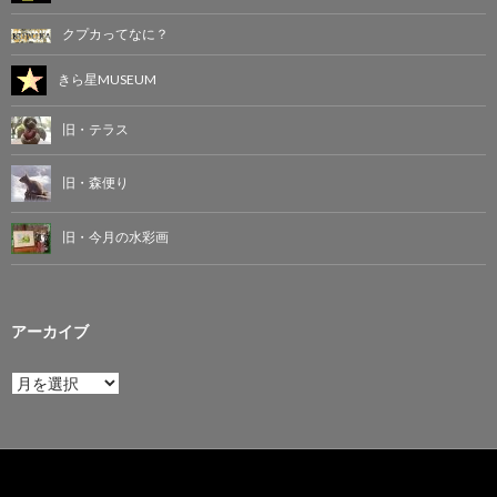
クプカってなに？
きら星MUSEUM
旧・テラス
旧・森便り
旧・今月の水彩画
アーカイブ
ア
ー
カ
イ
ブ