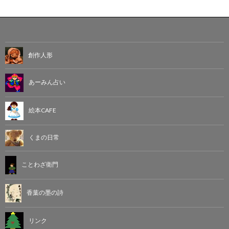
創作人形
あーみん占い
絵本CAFE
くまの日常
ことわざ衛門
香葉の墨の詩
リンク