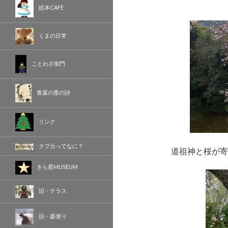
絵本CAFE
くまの日常
ことわざ衛門
香葉の墨の詩
リンク
クプカってなに？
道祖神と桜が寄
きら星MUSEUM
旧・テラス
旧・森便り