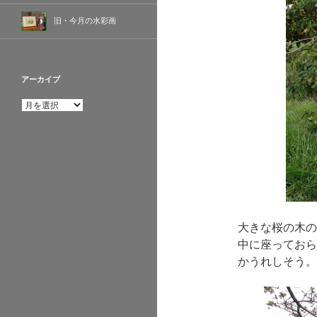
旧・今月の水彩画
アーカイブ
ア
ー
カ
イ
ブ
大きな桜の木の
中に座っておら
かうれしそう。