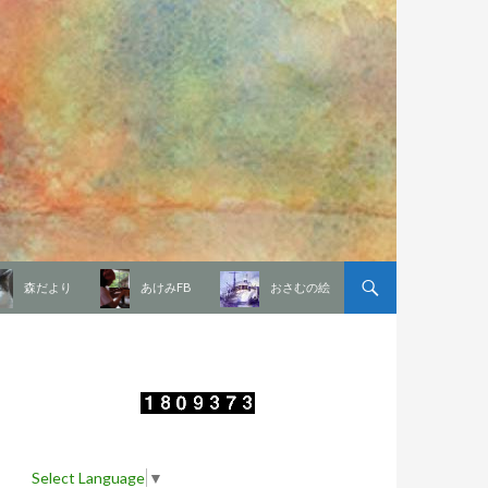
森だより
あけみFB
おさむの絵
Select Language
▼