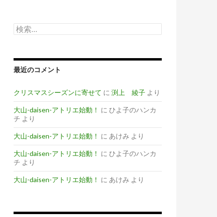
検
索
:
最近のコメント
クリスマスシーズンに寄せて
に
渕上 綾子
より
大山-daisen-アトリエ始動！
に
ひよ子のハンカ
チ
より
大山-daisen-アトリエ始動！
に
あけみ
より
大山-daisen-アトリエ始動！
に
ひよ子のハンカ
チ
より
大山-daisen-アトリエ始動！
に
あけみ
より