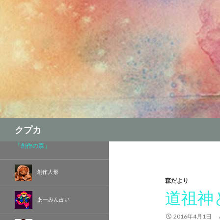
検
クプカ
索
「創作の森」
創作人形
森だより
道祖神
あーみん占い
2016年4月1日