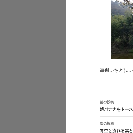
毎週いちど歩い
前の投稿
投
焼バナナをトース
稿
次の投稿
ナ
青空と流れる雲と