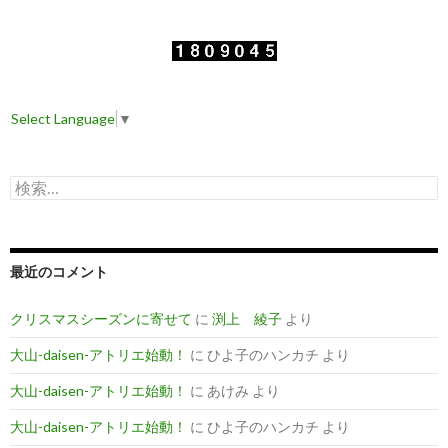
Select Language
▼
検
索
:
最近のコメント
クリスマスシーズンに寄せて
に
渕上 綾子
より
大山-daisen-アトリエ始動！
に
ひよ子のハンカチ
より
大山-daisen-アトリエ始動！
に
あけみ
より
大山-daisen-アトリエ始動！
に
ひよ子のハンカチ
より