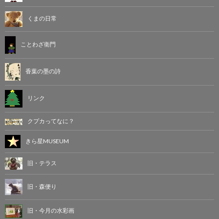
くまの日常
ことわざ衛門
香葉の墨の詩
リンク
クプカってなに？
きら星MUSEUM
旧・テラス
旧・森便り
旧・今月の水彩画