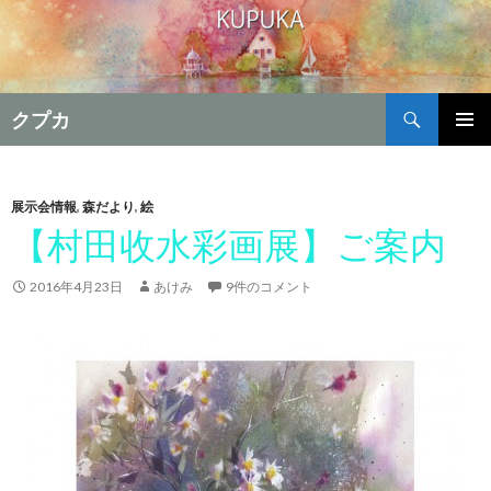
検
クプカ
索
コ
メインメ
ン
ニュー
テ
ン
展示会情報
,
森だより
,
絵
ツ
【村田收水彩画展】ご案内
へ
移
2016年4月23日
あけみ
9件のコメント
動