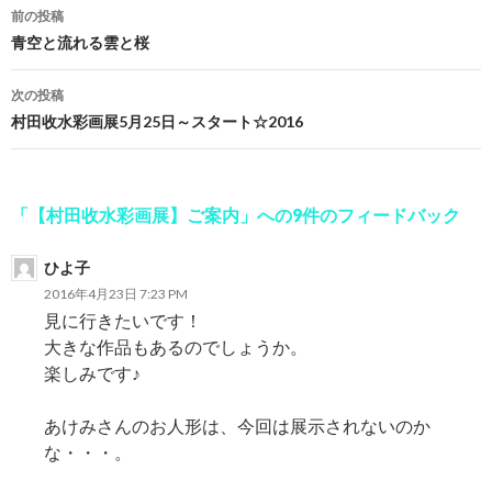
前の投稿
投
青空と流れる雲と桜
稿
次の投稿
ナ
村田收水彩画展5月25日～スタート☆2016
ビ
ゲ
「【村田收水彩画展】ご案内」への9件のフィードバック
ー
ひよ子
シ
2016年4月23日 7:23 PM
ョ
見に行きたいです！
大きな作品もあるのでしょうか。
ン
楽しみです♪
あけみさんのお人形は、今回は展示されないのか
な・・・。