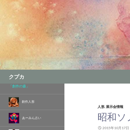
検
クプカ
索
「創作の森」
創作人形
人形
,
展示会情報
昭和ソ
あーみん占い
2015年10月17日