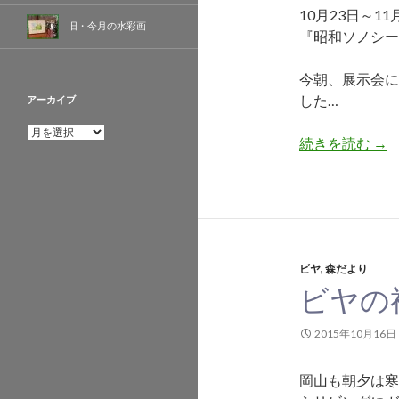
10月23日～
旧・今月の水彩画
『昭和ソノシー
今朝、展示会に
した…
アーカイブ
ア
続きを読む
昭
→
ー
カ
イ
ブ
ビヤ
,
森だより
ビヤの
2015年10月16日
岡山も朝夕は寒