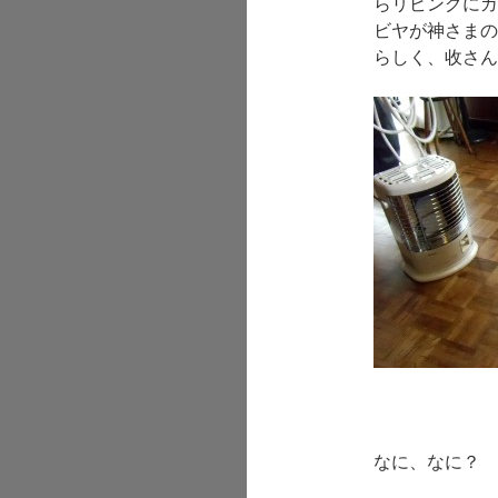
らリビングにガ
ビヤが神さまの
らしく、收さん
なに、なに？