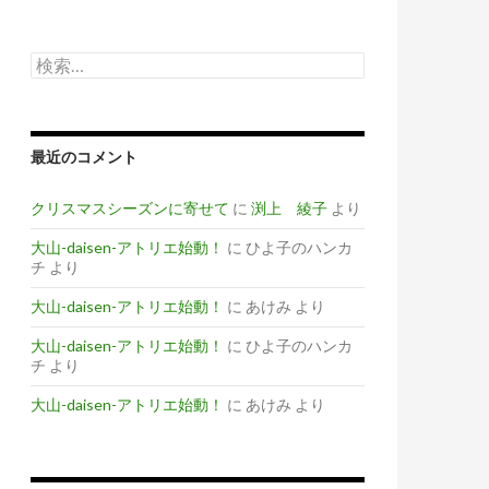
検
索
:
最近のコメント
クリスマスシーズンに寄せて
に
渕上 綾子
より
大山-daisen-アトリエ始動！
に
ひよ子のハンカ
チ
より
大山-daisen-アトリエ始動！
に
あけみ
より
大山-daisen-アトリエ始動！
に
ひよ子のハンカ
チ
より
大山-daisen-アトリエ始動！
に
あけみ
より