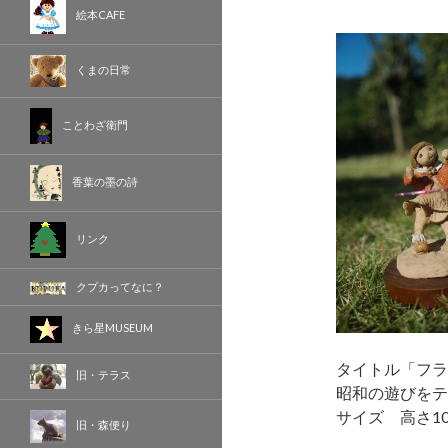
絵本CAFE
くまの日常
ことわざ衛門
香葉の墨の詩
リンク
クプカってなに？
きら星MUSEUM
タイトル「フラ
旧・テラス
昭和の遊びをテ
サイズ 高さ10
旧・森便り