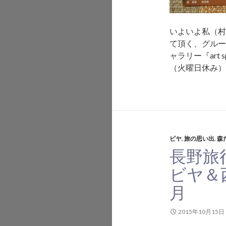
いよいよ私（村
て頂く、グルー
ャラリー『art
（火曜日休み
ビヤ
,
旅の思い出
,
森
長野旅
ビヤ＆
月
2015年10月15日