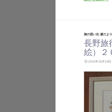
旅の思い出
,
森だよ
長野旅
絵）２
2015年10月14日