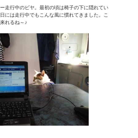
ー走行中のビヤ。最初の頃は椅子の下に隠れてい
日には走行中でもこんな風に慣れてきました。こ
来れるね～♪
野旅行の思い出（慣れてきたビヤ＆西箕輪）２０１５．１０月