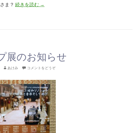
神さま？
続きを読む
ビヤの神さま
→
プ展のお知らせ
あけみ
コメントをどうぞ