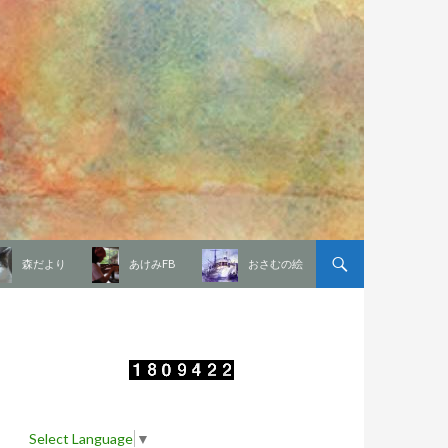
森だより
あけみFB
おさむの絵
Select Language
▼