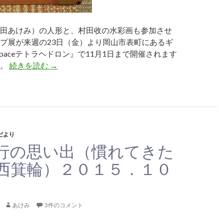
田あけみ）の人形と、村田收の水彩画も参加させ
プ展が来週の23日（金）より岡山市表町にあるギ
 spaceテトラヘドロン』で11月1日まで開催されます
）。
続きを読む
グループ展のお知らせ
→
だより
行の思い出（慣れてきた
西箕輪）２０１５．１０
あけみ
3件のコメント