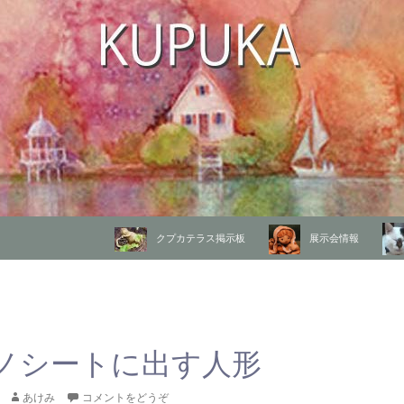
コンテンツへ移動
クプカテラス掲示板
展示会情報
ノシートに出す人形
あけみ
コメントをどうぞ