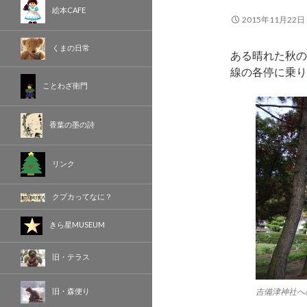
絵本CAFE
2015年11月22日
くまの日常
ある晴れた秋の
線の各停に乗り
ことわざ衛門
香葉の墨の詩
リンク
クプカってなに？
きら星MUSEUM
旧・テラス
吉備津神社へ
旧・森便り