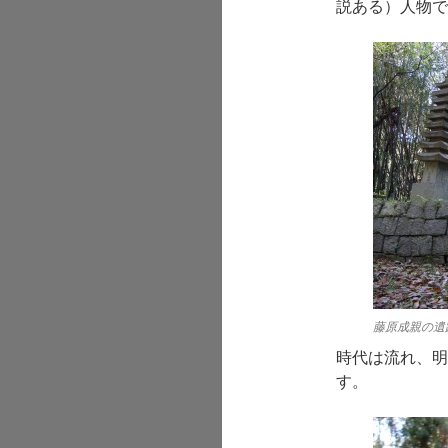
説ある）人物で
藤原成親の遺
時代は流れ、明
す。