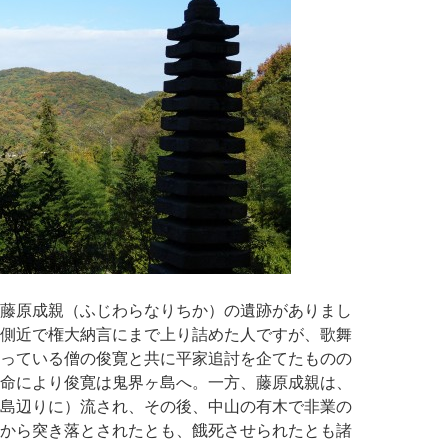
藤原成親（ふじわらなりちか）の遺跡がありまし
側近で権大納言にまで上り詰めた人ですが、歌舞
っている僧の俊寛と共に平家追討を企てたものの
命により俊寛は鬼界ヶ島へ。一方、藤原成親は、
島辺りに）流され、その後、中山の有木で非業の
から突き落とされたとも、餓死させられたとも諸