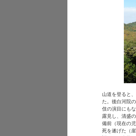
山道を登ると、
た。後白河院の
伎の演目にもな
露見し、清盛の
備前（現在の児
死を遂げた（崖