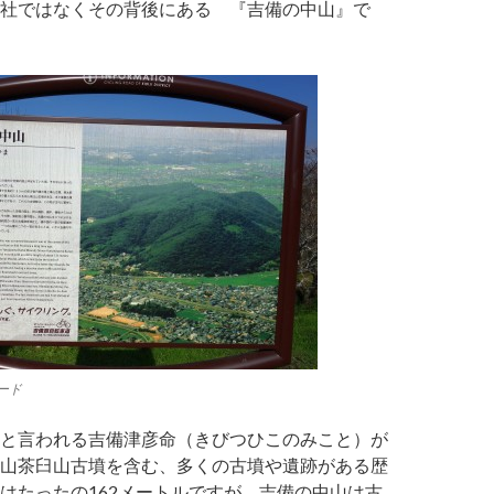
社ではなくその背後にある 『吉備の中山』で
ード
と言われる吉備津彦命（きびつひこのみこと）が
山茶臼山古墳を含む、多くの古墳や遺跡がある歴
はたったの162メートルですが、吉備の中山は古