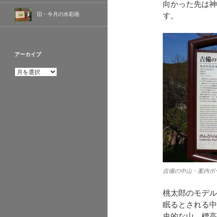
向かった先は神
旧・今月の水彩画
す。
アーカイブ
ア
ー
カ
イ
ブ
吉備の中山・案内ボ
桃太郎のモデル
眠るとされる中
史的な山。標高