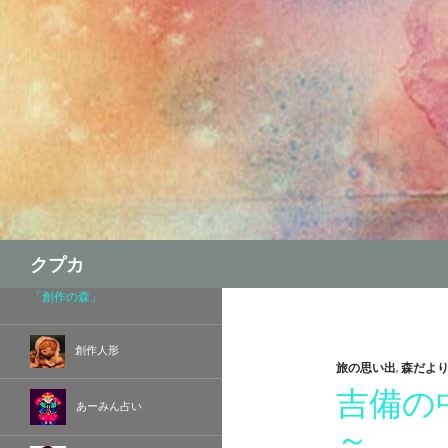
検
クプカ
索
「創作の森」
創作人形
旅の思い出
,
森だよ
吉備の
あーみん占い
～