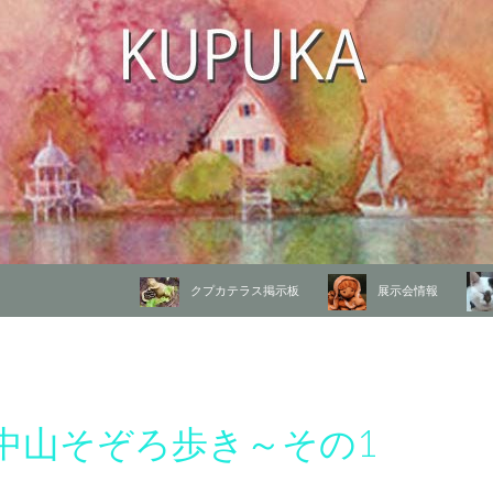
コンテンツへ移動
クプカテラス掲示板
展示会情報
り
中山そぞろ歩き～その1