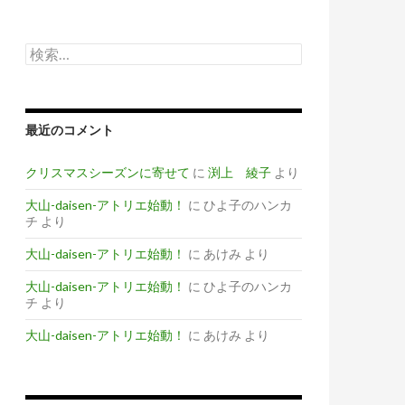
検
索
:
最近のコメント
クリスマスシーズンに寄せて
に
渕上 綾子
より
大山-daisen-アトリエ始動！
に
ひよ子のハンカ
チ
より
大山-daisen-アトリエ始動！
に
あけみ
より
大山-daisen-アトリエ始動！
に
ひよ子のハンカ
チ
より
大山-daisen-アトリエ始動！
に
あけみ
より