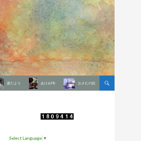
森だより
あけみFB
おさむの絵
Select Language
▼