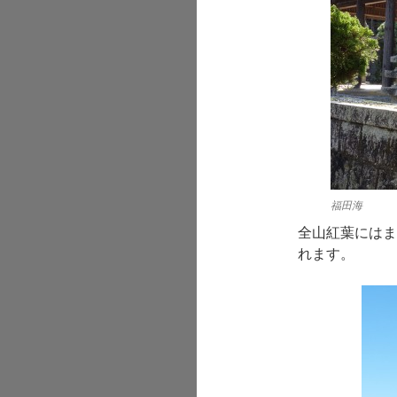
福田海
全山紅葉にはま
れます。