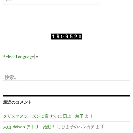
Select Language
▼
検
索
:
最近のコメント
クリスマスシーズンに寄せて
に
渕上 綾子
より
大山-daisen-アトリエ始動！
に
ひよ子のハンカチ
より