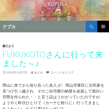
検
クプカ
索
コ
メインメ
ン
ニュー
テ
ン
森だより
ツ
FUKUKOTOさんに行って来
へ
ました～♪
移
動
2015年12月7日
あけみ
コメントをどうぞ
岡山に来てから知り合った友人
が、岡山市東区に古民家を
見つけ引っ越され、そのご自宅横の納屋を改築して面白い
空間を作られた・・と言う話はうかがっていたのですが、
ようやく昨日ひとりで（カーナビ頼りに）行ってきまし
た！わ～い、たどり着けた～v(^-^)