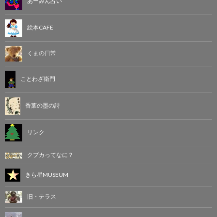
あーみん占い
絵本CAFE
くまの日常
ことわざ衛門
香葉の墨の詩
リンク
クプカってなに？
きら星MUSEUM
旧・テラス