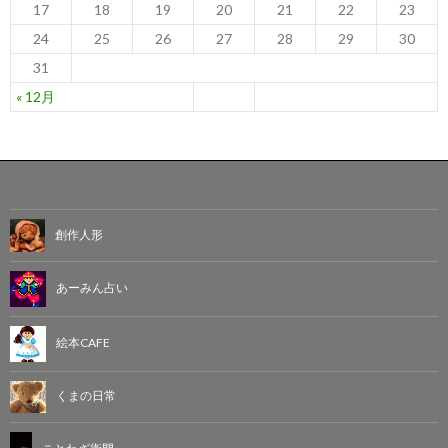
17
18
19
20
21
22
23
24
25
26
27
28
29
30
31
« 12月
創作人形
あーみん占い
絵本CAFE
くまの日常