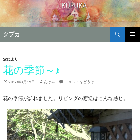
検
クプカ
索
コ
メインメ
ン
ニュー
テ
ン
森だより
ツ
花の季節～♪
へ
移
2016年3月15日
あけみ
コメントをどうぞ
動
花の季節が訪れました。リビングの窓辺はこんな感じ。