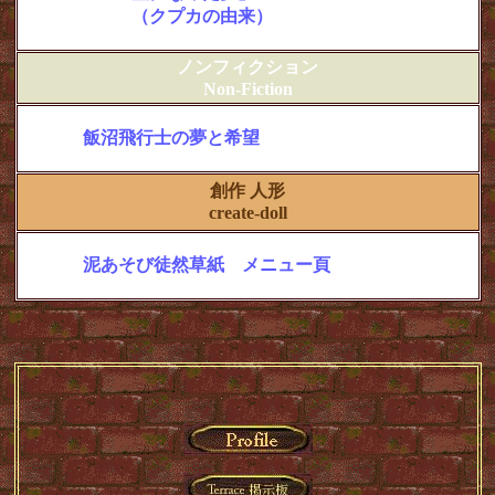
・＜序 章＞
（クプカの由来）
ノンフィクション
Non-Fiction
・
飯沼飛行士の夢と希望
創作 人形
create-doll
・
泥あそび徒然草紙 メニュー頁