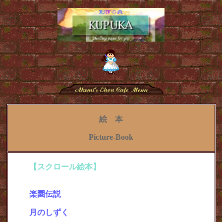
絵 本
Picture-Book
【スクロール絵本】
＜Endまでスクロールしてご賞
味ください＞
楽園伝説
月のしずく
・