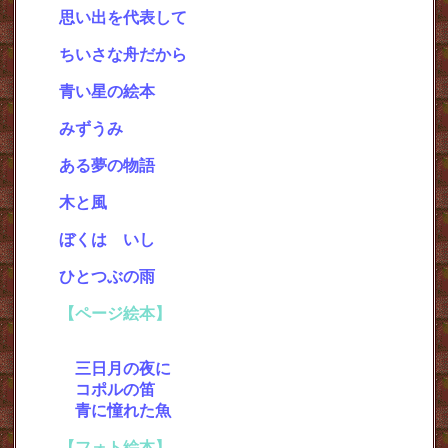
思い出を代表して
・
ちいさな舟だから
・
青い星の絵本
・
みずうみ
・
ある夢の物語
・
木と風
・
ぼくは いし
・
ひとつぶの雨
【ページ絵本】
＜Nextをクリックしてご賞味くださ
い＞
・
三日月の夜に
(5ページ)
・
コポルの笛
(6ページ)
・
青に憧れた魚
(4ページ)
【フォト絵本】