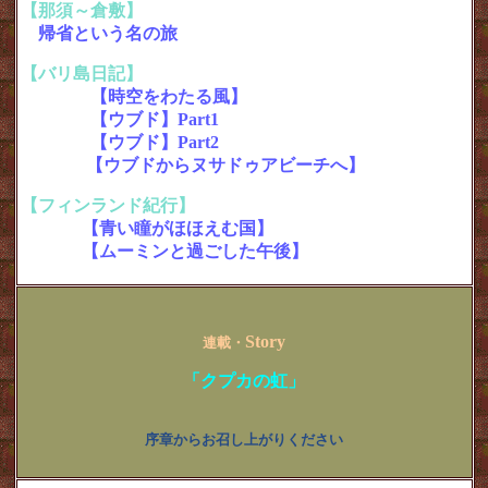
【那須～倉敷】
・
帰省という名の旅
（全４ページ）
【バリ島日記】
＜インドネシアの旅＞
・その１
【時空をわたる風】
・その２
【ウブド】Part1
・その３
【ウブド】Part2
・
その4
【ウブドからヌサドゥアビーチへ】
【フィンランド紀行】
＜北欧の旅＞
・その1
【青い瞳がほほえむ国】
・その2
【ムーミンと過ごした午後】
Story
連載・
「クプカの虹」
序章からお召し上がりください