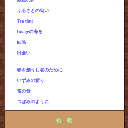
ふるさとの匂い
・
Tea time
・
Imageの海を
・
結晶
・
出会い
「記憶の森」
↓
シリーズ
春を創りし者のために
いずみの祈り
・
笛の音
・
つぼみのように
短 歌