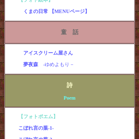
＜ぬ いぐるみ「くま」が主役＞
・
くまの日常 【MENUページ】
童 話
・
アイスクリーム屋さん
(8ページ)
・
夢夜森
-ゆめよもり－
詩
Poem
【フォトポエム】
＜写真と詩＞
こぼれ言の葉
-1-