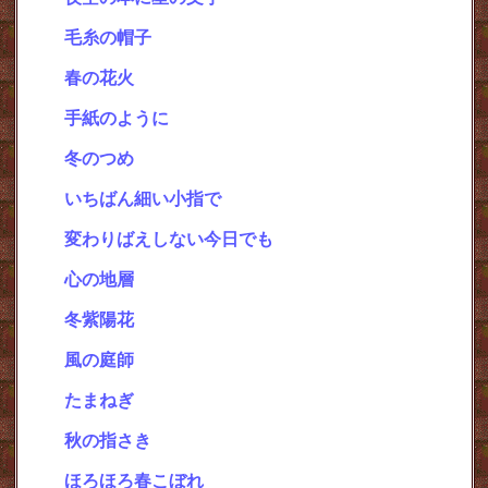
毛糸の帽子
・
春の花火
・
手紙のように
・
冬のつめ
・
いちばん細い小指で
・
変わりばえしない今日でも
・
心の地層
・
冬紫陽花
・
風の庭師
・
たまねぎ
・
秋の指さき
・
ほろほろ春こぼれ
・