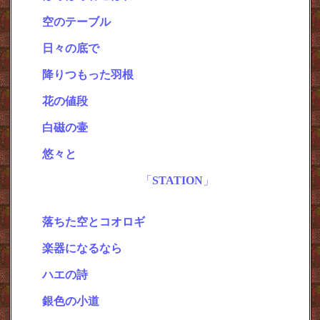
空のテーブル
・
日々の底で
・
降りつもった羽根
・
花の値段
・
白磁の壷
・
悠々と
GRAPHIC REPORT
「
STATION
」
「いのちのフォルム」
↓
シリーズ
落ちた空とコオロギ
・
Vol.2
楽器になるなら
・
Vol.3
ハエの詩
・
Vol.4
銀色の小道
・
Vol.5