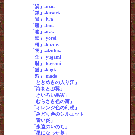
・
＜21章＞
「渦」-uzu-
・
＜20章＞
「鎖」-kusari-
・
＜19章＞
「岩」-iwa-
・
＜18章＞
「瓶」-bin-
・
＜17章＞
「嘘」-uso-
・
＜16章＞
「鎧」-yoroi-
・
＜15章＞
「梢」-kozue-
・
＜14章＞
「雫」-sizuku-
・
＜13章＞
「歪」-yugami-
・
＜12章＞
「暦」-koyomi-
・
＜11章＞
「鍵」-kagi-
・
＜10章＞
「窓」-mado-
・
＜９ 章＞
「ときめきの入り江」
・
＜８ 章＞
「海をとぶ翼」
・
＜７ 章＞
「きいろい果実」
・
＜６ 章＞
「むらさき色の霧」
・
＜５ 章＞
「オレンジ色の幻想」
・＜４ 章＞
「みどり色のシルエット」
・＜３ 章＞
「青い炎」
・＜２ 章＞
「永遠のいのち」
・＜１ 章＞
「星になった夢」