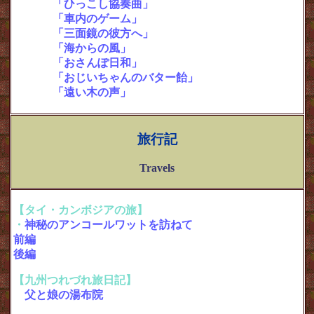
・
「ひっこし協奏曲」
・
「車内のゲーム」
・
「三面鏡の彼方へ」
・
「海からの風」
（全5ページ）
・
「おさんぽ日和」
（全5ページ）
・
「おじいちゃんのバター飴」
・
「遠い木の声」
旅行記
Travels
【タイ・カンボジアの旅】
・
神秘のアンコールワットを訪ねて
前編
（全３ページ）
後編
（全３ページ）
【九州つれづれ旅日記】
・
父と娘の湯布院
（全４ページ）