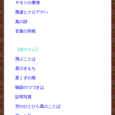
ヤモリの事情
・
Vol.6
廃虚とクロアゲハ
・
Vol.7
風の詩
・
Vol.8
言葉の羽根
【絵ポエム】
＜絵と詩＞
飛ぶことは
星のきもち
星くずの雨
物語のつづきは
・
証明写真
・
空のひとひら風のことば
・