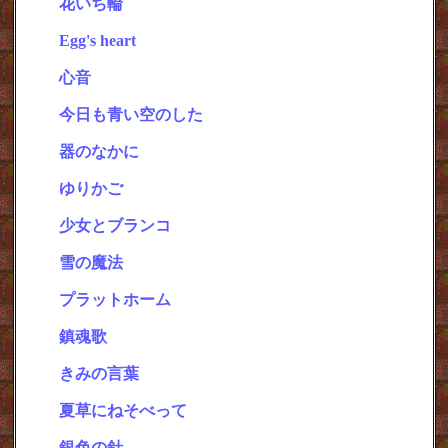
花いち輪
・
Egg's heart
・
心音
・
今日も青い空のした
・
器のなかに
・
ゆりかご
・
少女とブランコ
・
雪の魔法
・
プラットホーム
・
鎮魂歌
・
きみの言葉
・
夏草にねそべって
・
銀色の針
・