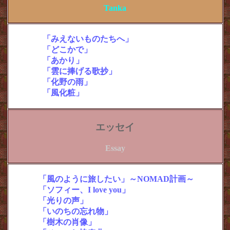
Tanka
・
短歌抄
「みえないものたちへ」
・
短歌抄
「どこかで」
・短歌抄
「あかり」
・短歌抄
「雲に捧げる歌抄」
・短歌抄
「化野の雨」
・短歌抄
「風化粧」
エッセイ
Essay
・
「風のように旅したい」～NOMAD計画～
・
「ソフィー、I love you」
・
「光りの声」
・
「いのちの忘れ物」
・
「樹木の肖像」