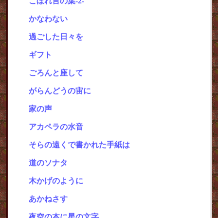
こぼれ言の葉-2-
かなわない
過ごした日々を
・
ギフト
・
ごろんと座して
・
がらんどうの宙に
・
家の声
・
アカペラの水音
・
そらの遠くで書かれた手紙は
・
道のソナタ
・
木かげのように
・
あかねさす
・
夜空の本に星の文字
・